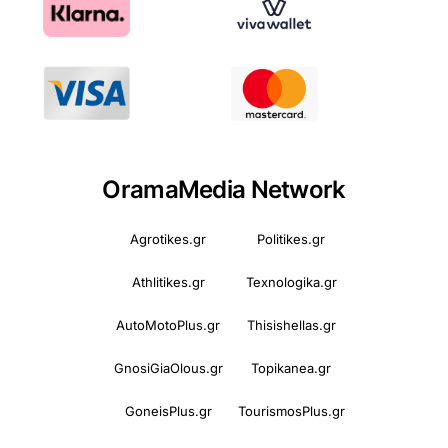
OramaMedia Network
Agrotikes.gr
Politikes.gr
Athlitikes.gr
Texnologika.gr
AutoMotoPlus.gr
Thisishellas.gr
GnosiGiaOlous.gr
Topikanea.gr
GoneisPlus.gr
TourismosPlus.gr