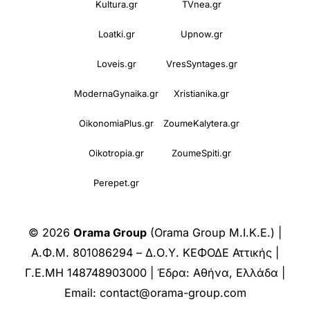
Kultura.gr
TVnea.gr
Loatki.gr
Upnow.gr
Loveis.gr
VresSyntages.gr
ModernaGynaika.gr
Xristianika.gr
OikonomiaPlus.gr
ZoumeKalytera.gr
Oikotropia.gr
ZoumeSpiti.gr
Perepet.gr
© 2026
Orama Group
(Orama Group Μ.Ι.Κ.Ε.) |
Α.Φ.Μ. 801086294 – Δ.Ο.Υ. ΚΕΦΟΔΕ Αττικής |
Γ.Ε.ΜΗ 148748903000 | Έδρα: Αθήνα, Ελλάδα |
Email: contact@orama-group.com