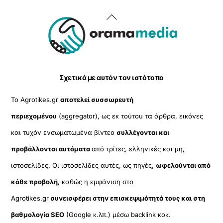
Back
To
Top
Σχετικά με αυτόν τον ιστότοπο
Το Agrotikes.gr
αποτελεί συσσωρευτή
περιεχομένου
(aggregator), ως εκ τούτου τα άρθρα, εικόνες
και τυχόν ενσωματωμένα βίντεο
συλλέγονται και
προβάλλονται αυτόματα
από τρίτες, ελληνικές και μη,
ιστοσελίδες. Οι ιστοσελίδες αυτές, ως πηγές,
ωφελούνται από
κάθε προβολή
, καθώς η εμφάνιση στο
Agrotikes.gr
συνεισφέρει στην επισκεψιμότητά τους και στη
βαθμολογία SEO
(Google κ.λπ.) μέσω backlink κοκ.