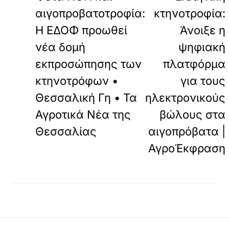
αιγοπροβατοτροφία:
κτηνοτροφία:
Η ΕΔΟΦ προωθεί
Άνοιξε η
νέα δομή
ψηφιακή
εκπροσώπησης των
πλατφόρμα
κτηνοτρόφων •
για τους
Θεσσαλική Γη • Τα
ηλεκτρονικούς
Αγροτικά Νέα της
βώλους στα
Θεσσαλίας
αιγοπρόβατα |
ΑγροΈκφραση