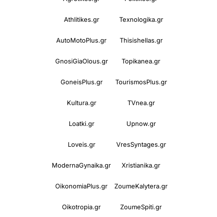
Athlitikes.gr
Texnologika.gr
AutoMotoPlus.gr
Thisishellas.gr
GnosiGiaOlous.gr
Topikanea.gr
GoneisPlus.gr
TourismosPlus.gr
Kultura.gr
TVnea.gr
Loatki.gr
Upnow.gr
Loveis.gr
VresSyntages.gr
ModernaGynaika.gr
Xristianika.gr
OikonomiaPlus.gr
ZoumeKalytera.gr
Oikotropia.gr
ZoumeSpiti.gr