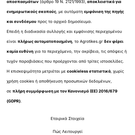
αποσπασμάτων
(άρθρο 19 Ν. 2121/1993),
αποκλειστικά για
ενημερωτικούς σκοπούς
, με αυτόματη
εμφάνιση της πηγής
και συνδέσμου
προς το αρχικό δημοσίευμα.
Επειδή η διαδικασία συλλογής και εμφάνισης περιεχομένου
είναι
πλήρως αυτοματοποιημένη
, το Agrotikes.gr
δεν φέρει
καμία ευθύνη
για το περιεχόμενο, την ακρίβεια, τις απόψεις ή
τυχόν παραβιάσεις που προέρχονται από τρίτες ιστοσελίδες.
Η επισκεψιμότητα μετριέται με
cookieless στατιστικά
, χωρίς
χρήση cookies ή αποθήκευση προσωπικών δεδομένων,
σε
πλήρη συμμόρφωση με τον Κανονισμό (ΕΕ) 2016/679
(GDPR)
.
Εταιρικά Στοιχεία
Πώς Λειτουργεί