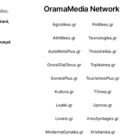
OramaMedia Network
ίδες.
τικά
,
Agrotikes.gr
Politikes.gr
Athlitikes.gr
Texnologika.gr
νισμό
AutoMotoPlus.gr
Thisishellas.gr
GnosiGiaOlous.gr
Topikanea.gr
GoneisPlus.gr
TourismosPlus.gr
Kultura.gr
TVnea.gr
Loatki.gr
Upnow.gr
Loveis.gr
VresSyntages.gr
ModernaGynaika.gr
Xristianika.gr