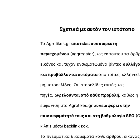
Σχετικά με αυτόν τον ιστότοπο
Το Agrotikes.gr
αποτελεί συσσωρευτή
περιεχομένου
(aggregator), ως εκ τούτου τα άρθ
εικόνες και τυχόν ενσωματωμένα βίντεο
συλλέγο
και προβάλλονται αυτόματα
από τρίτες, ελληνικέ
μη, ιστοσελίδες. Οι ιστοσελίδες αυτές, ως
πηγές,
ωφελούνται από κάθε προβολή
, καθώς η
εμφάνιση στο Agrotikes.gr
συνεισφέρει στην
επισκεψιμότητά τους και στη βαθμολογία SEO
(G
κ.λπ.) μέσω backlink κοκ.
Τα πνευματικά δικαιώματα κάθε άρθρου, εικόνας