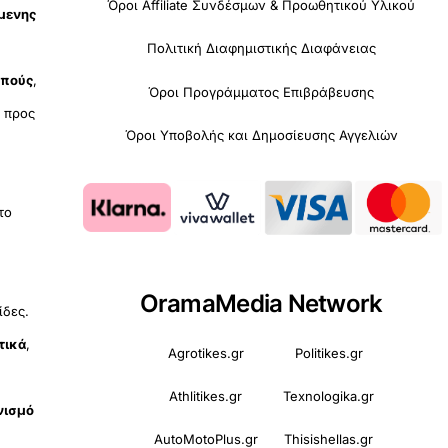
Όροι Affiliate Συνδέσμων & Προωθητικού Υλικού
όμενης
Πολιτική Διαφημιστικής Διαφάνειας
οπούς
,
Όροι Προγράμματος Επιβράβευσης
υ
προς
Όροι Υποβολής και Δημοσίευσης Αγγελιών
 το
OramaMedia Network
ίδες.
τικά
,
Agrotikes.gr
Politikes.gr
Athlitikes.gr
Texnologika.gr
νισμό
AutoMotoPlus.gr
Thisishellas.gr