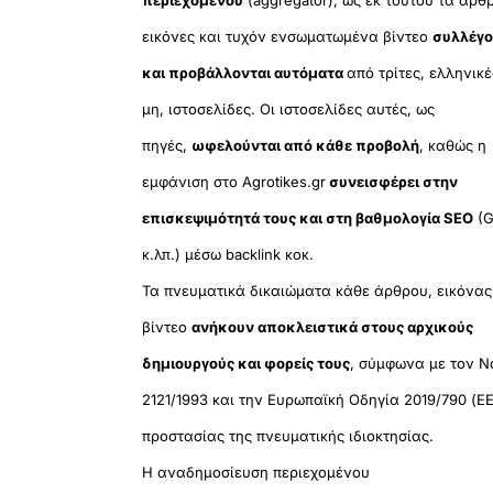
εικόνες και τυχόν ενσωματωμένα βίντεο
συλλέγο
και προβάλλονται αυτόματα
από τρίτες, ελληνικέ
μη, ιστοσελίδες. Οι ιστοσελίδες αυτές, ως
πηγές,
ωφελούνται από κάθε προβολή
, καθώς η
εμφάνιση στο Agrotikes.gr
συνεισφέρει στην
επισκεψιμότητά τους και στη βαθμολογία SEO
(G
κ.λπ.) μέσω backlink κοκ.
Τα πνευματικά δικαιώματα κάθε άρθρου, εικόνας
βίντεο
ανήκουν αποκλειστικά στους αρχικούς
δημιουργούς και φορείς τους
, σύμφωνα με τον Ν
2121/1993 και την Ευρωπαϊκή Οδηγία 2019/790 (ΕΕ
προστασίας της πνευματικής ιδιοκτησίας.
Η αναδημοσίευση περιεχομένου