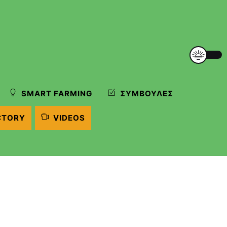
SMART FARMING
ΣΥΜΒΟΥΛΈΣ
CTORY
VIDEOS