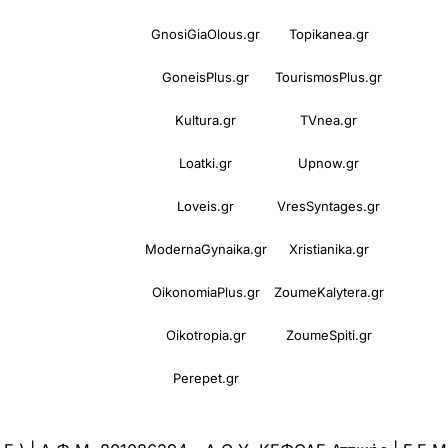
GnosiGiaOlous.gr
Topikanea.gr
GoneisPlus.gr
TourismosPlus.gr
Kultura.gr
TVnea.gr
Loatki.gr
Upnow.gr
Loveis.gr
VresSyntages.gr
ModernaGynaika.gr
Xristianika.gr
OikonomiaPlus.gr
ZoumeKalytera.gr
Oikotropia.gr
ZoumeSpiti.gr
Perepet.gr