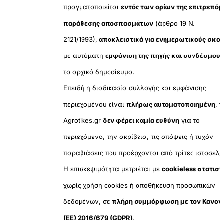
πραγματοποιείται
εντός των ορίων της επιτρεπ
παράθεσης αποσπασμάτων
(άρθρο 19 Ν.
2121/1993),
αποκλειστικά για ενημερωτικούς σκ
με αυτόματη
εμφάνιση της πηγής και συνδέσμο
το αρχικό δημοσίευμα.
Επειδή η διαδικασία συλλογής και εμφάνισης
περιεχομένου είναι
πλήρως αυτοματοποιημένη
,
Agrotikes.gr
δεν φέρει καμία ευθύνη
για το
περιεχόμενο, την ακρίβεια, τις απόψεις ή τυχόν
παραβιάσεις που προέρχονται από τρίτες ιστοσελ
Η επισκεψιμότητα μετριέται με
cookieless στατισ
χωρίς χρήση cookies ή αποθήκευση προσωπικών
δεδομένων, σε
πλήρη συμμόρφωση με τον Κανο
(ΕΕ) 2016/679 (GDPR)
.