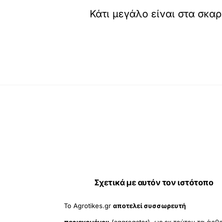
Κάτι μεγάλο είναι στα σκαρ
Σχετικά με αυτόν τον ιστότοπο
Το Agrotikes.gr
αποτελεί συσσωρευτή
περιεχομένου
(aggregator), ως εκ τούτου τα άρθ