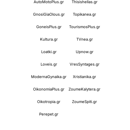
AutoMotoPlus.gr
Thisishellas.gr
GnosiGiaOlous.gr
Topikanea.gr
GoneisPlus.gr
TourismosPlus.gr
Kultura.gr
TVnea.gr
Loatki.gr
Upnow.gr
Loveis.gr
VresSyntages.gr
ModernaGynaika.gr
Xristianika.gr
OikonomiaPlus.gr
ZoumeKalytera.gr
Oikotropia.gr
ZoumeSpiti.gr
Perepet.gr