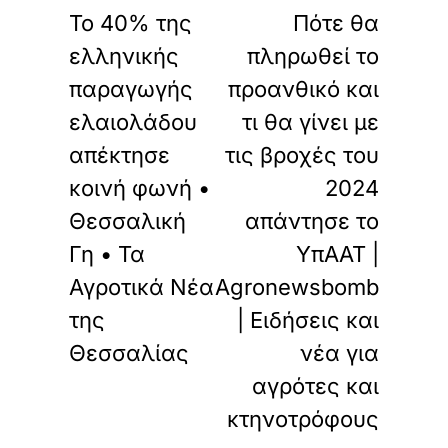
Το 40% της
Πότε θα
ελληνικής
πληρωθεί το
παραγωγής
προανθικό και
ελαιολάδου
τι θα γίνει με
απέκτησε
τις βροχές του
κοινή φωνή •
2024
Θεσσαλική
απάντησε το
Γη • Τα
ΥπΑΑΤ |
Αγροτικά Νέα
Agronewsbomb
της
| Ειδήσεις και
Θεσσαλίας
νέα για
αγρότες και
κτηνοτρόφους