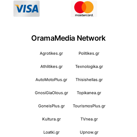
OramaMedia Network
Agrotikes.gr
Politikes.gr
Athlitikes.gr
Texnologika.gr
AutoMotoPlus.gr
Thisishellas.gr
GnosiGiaOlous.gr
Topikanea.gr
GoneisPlus.gr
TourismosPlus.gr
Kultura.gr
TVnea.gr
Loatki.gr
Upnow.gr