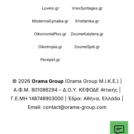
Loveis.gr
VresSyntages.gr
ModernaGynaika.gr
Xristianika.gr
OikonomiaPlus.gr
ZoumeKalytera.gr
Oikotropia.gr
ZoumeSpiti.gr
Perepet.gr
© 2026
Orama Group
(Orama Group Μ.Ι.Κ.Ε.) |
Α.Φ.Μ. 801086294 – Δ.Ο.Υ. ΚΕΦΟΔΕ Αττικής |
Γ.Ε.ΜΗ 148748903000 | Έδρα: Αθήνα, Ελλάδα |
Email: contact@orama-group.com