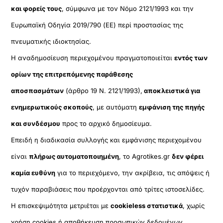
και φορείς τους
, σύμφωνα με τον Νόμο 2121/1993 και την
Ευρωπαϊκή Οδηγία 2019/790 (ΕΕ) περί προστασίας της
πνευματικής ιδιοκτησίας.
Η αναδημοσίευση περιεχομένου πραγματοποιείται
εντός των
ορίων της επιτρεπόμενης παράθεσης
αποσπασμάτων
(άρθρο 19 Ν. 2121/1993),
αποκλειστικά για
ενημερωτικούς σκοπούς
, με αυτόματη
εμφάνιση της πηγής
και συνδέσμου
προς το αρχικό δημοσίευμα.
Επειδή η διαδικασία συλλογής και εμφάνισης περιεχομένου
είναι
πλήρως αυτοματοποιημένη
, το Agrotikes.gr
δεν φέρει
καμία ευθύνη
για το περιεχόμενο, την ακρίβεια, τις απόψεις ή
τυχόν παραβιάσεις που προέρχονται από τρίτες ιστοσελίδες.
Η επισκεψιμότητα μετριέται με
cookieless στατιστικά
, χωρίς
χρήση cookies ή αποθήκευση προσωπικών δεδομένων,