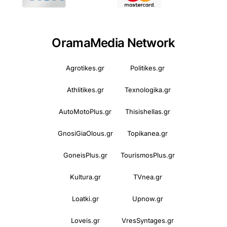
OramaMedia Network
Agrotikes.gr
Politikes.gr
Athlitikes.gr
Texnologika.gr
AutoMotoPlus.gr
Thisishellas.gr
GnosiGiaOlous.gr
Topikanea.gr
GoneisPlus.gr
TourismosPlus.gr
Kultura.gr
TVnea.gr
Loatki.gr
Upnow.gr
Loveis.gr
VresSyntages.gr