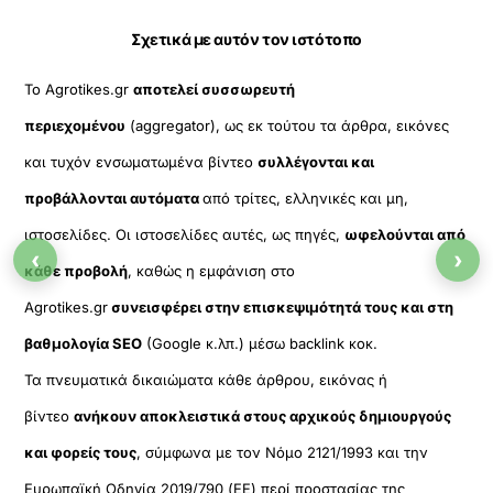
ω
μ
Σχετικά με αυτόν τον ιστότοπο
έ
ν
Το Agrotikes.gr
αποτελεί συσσωρευτή
ο
π
περιεχομένου
(aggregator), ως εκ τούτου τα άρθρα, εικόνες
ε
και τυχόν ενσωματωμένα βίντεο
συλλέγονται και
ρ
ι
προβάλλονται αυτόματα
από τρίτες, ελληνικές και μη,
ε
χ
ιστοσελίδες. Οι ιστοσελίδες αυτές, ως πηγές,
ωφελούνται από
ό
‹
›
κάθε προβολή
, καθώς η εμφάνιση στο
μ
ε
Agrotikes.gr
συνεισφέρει στην επισκεψιμότητά τους και στη
ν
ο
βαθμολογία SEO
(Google κ.λπ.) μέσω backlink κοκ.
.
Τα πνευματικά δικαιώματα κάθε άρθρου, εικόνας ή
βίντεο
ανήκουν αποκλειστικά στους αρχικούς δημιουργούς
και φορείς τους
, σύμφωνα με τον Νόμο 2121/1993 και την
Ευρωπαϊκή Οδηγία 2019/790 (ΕΕ) περί προστασίας της