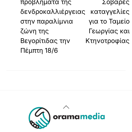
προβλήματα της
Σοβαρές
φ
δενδροκαλλιέργειας
καταγγελίες
ο
ρ
στην παραλίμνια
για το Ταμείο
τ
ώ
ζώνη της
Γεωργίας και
σ
Βεγορίτιδας την
Κτηνοτροφίας
ε
τ
Πέμπτη 18/6
ε
α
υ
τ
ό
τ
ο
ε
ν
σ
Back
ω
To
μ
α
Top
τ