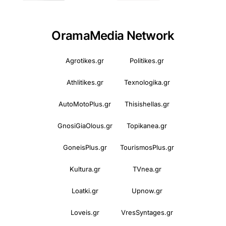
OramaMedia Network
Agrotikes.gr
Politikes.gr
Athlitikes.gr
Texnologika.gr
AutoMotoPlus.gr
Thisishellas.gr
GnosiGiaOlous.gr
Topikanea.gr
GoneisPlus.gr
TourismosPlus.gr
Kultura.gr
TVnea.gr
Loatki.gr
Upnow.gr
Loveis.gr
VresSyntages.gr