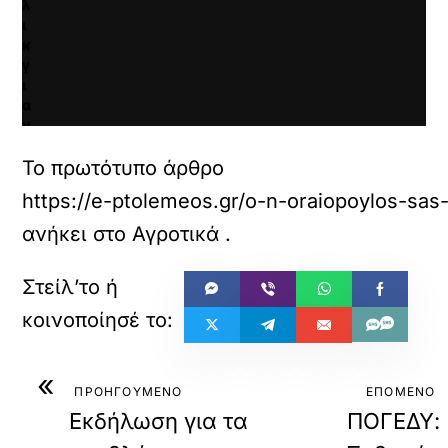
λ
ι
κ
γ
ι
α
ν
α
ε
Το πρωτότυπο άρθρο
π
https://e-ptolemeos.gr/o-n-oraiopoylos-sas-
ι
τ
ανήκει στο
Αγροτικά
.
ρ
έ
ψ
ε
τ
ε
κ
«
α
ΠΡΟΗΓΟΥΜΕΝΟ
ΕΠΟΜΕΝΟ
ι
Εκδήλωση για τα
ΠΟΓΕΔΥ:
ν
α