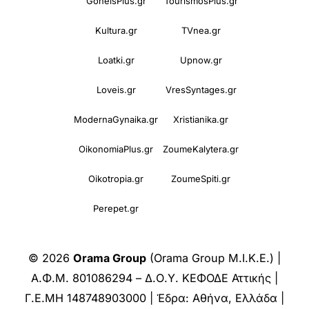
GoneisPlus.gr
TourismosPlus.gr
Kultura.gr
TVnea.gr
Loatki.gr
Upnow.gr
Loveis.gr
VresSyntages.gr
ModernaGynaika.gr
Xristianika.gr
OikonomiaPlus.gr
ZoumeKalytera.gr
Oikotropia.gr
ZoumeSpiti.gr
Perepet.gr
© 2026
Orama Group
(Orama Group Μ.Ι.Κ.Ε.) |
Α.Φ.Μ. 801086294 – Δ.Ο.Υ. ΚΕΦΟΔΕ Αττικής |
Γ.Ε.ΜΗ 148748903000 | Έδρα: Αθήνα, Ελλάδα |