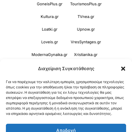
GoneisPlus.gr
TourismosPlus.gr
Kultura.gr
TVnea.gr
Loatki.gr
Upnow.gr
Loveis.gr
VresSyntages.gr
ModernaGynaika.gr
Xristianika.gr
OikonomiaPlus.gr
ZoumeKalytera.gr
Διαχείριση Συγκατάθεσης
Oikotropia.gr
ZoumeSpiti.gr
Για να παρέχουμε την καλύτερη εμπειρία, χρησιμοποιούμε τεχνολογίες
όπως cookies για την αποθήκευση ή/και την πρόσβαση σε πληροφορίες
συσκευών. Η συγκατάθεση για τις εν λόγω τεχνολογίες θα μας
Perepet.gr
επιτρέψει να επεξεργαστούμε δεδομένα προσωπικού χαρακτήρα, όπως
συμπεριφορά περιήγησης ή μοναδικά αναγνωριστικά σε αυτόν τον
ιστότοπο. Η μη συγκατάθεση ή η ανάκληση της συγκατάθεσης, μπορεί
© 2026
Orama Group
(Orama Group Μ.Ι.Κ.Ε.) |
να επηρεάσει αρνητικά ορισμένες λειτουργίες και δυνατότητες.
Α.Φ.Μ. 801086294 – Δ.Ο.Υ. ΚΕΦΟΔΕ Αττικής |
Αποδοχή
Γ.Ε.ΜΗ 148748903000 | Έδρα: Αθήνα, Ελλάδα |