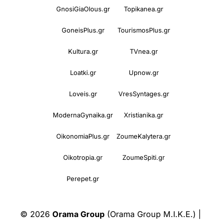
GnosiGiaOlous.gr
Topikanea.gr
GoneisPlus.gr
TourismosPlus.gr
Kultura.gr
TVnea.gr
Loatki.gr
Upnow.gr
Loveis.gr
VresSyntages.gr
ModernaGynaika.gr
Xristianika.gr
OikonomiaPlus.gr
ZoumeKalytera.gr
Oikotropia.gr
ZoumeSpiti.gr
Perepet.gr
© 2026
Orama Group
(Orama Group Μ.Ι.Κ.Ε.) |