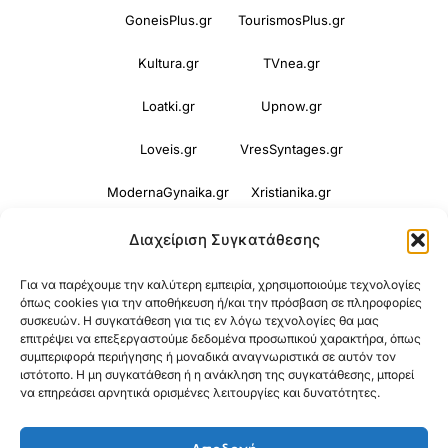
GoneisPlus.gr
TourismosPlus.gr
Kultura.gr
TVnea.gr
Loatki.gr
Upnow.gr
Loveis.gr
VresSyntages.gr
ModernaGynaika.gr
Xristianika.gr
OikonomiaPlus.gr
ZoumeKalytera.gr
Διαχείριση Συγκατάθεσης
Oikotropia.gr
ZoumeSpiti.gr
Για να παρέχουμε την καλύτερη εμπειρία, χρησιμοποιούμε τεχνολογίες
όπως cookies για την αποθήκευση ή/και την πρόσβαση σε πληροφορίες
συσκευών. Η συγκατάθεση για τις εν λόγω τεχνολογίες θα μας
Perepet.gr
επιτρέψει να επεξεργαστούμε δεδομένα προσωπικού χαρακτήρα, όπως
συμπεριφορά περιήγησης ή μοναδικά αναγνωριστικά σε αυτόν τον
ιστότοπο. Η μη συγκατάθεση ή η ανάκληση της συγκατάθεσης, μπορεί
© 2026
Orama Group
(Orama Group Μ.Ι.Κ.Ε.) |
να επηρεάσει αρνητικά ορισμένες λειτουργίες και δυνατότητες.
Α.Φ.Μ. 801086294 – Δ.Ο.Υ. ΚΕΦΟΔΕ Αττικής |