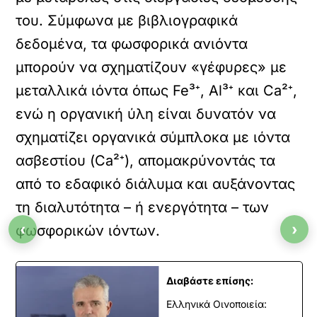
του. Σύμφωνα με βιβλιογραφικά
δεδομένα, τα φωσφορικά ανιόντα
μπορούν να σχηματίζουν «γέφυρες» με
μεταλλικά ιόντα όπως Fe³⁺, Al³⁺ και Ca²⁺,
ενώ η οργανική ύλη είναι δυνατόν να
σχηματίζει οργανικά σύμπλοκα με ιόντα
ασβεστίου (Ca²⁺), απομακρύνοντάς τα
από το εδαφικό διάλυμα και αυξάνοντας
τη διαλυτότητα – ή ενεργότητα – των
‹
›
φωσφορικών ιόντων.
Διαβάστε επίσης:
Ελληνικά Οινοποιεία: