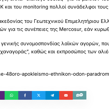
ΑΚ και του monitoring πολλοί συνάδελφοι το
ακεδονίας του Γεωτεχνικού Επιμελητήριου 
ν για τις συνέπειες της Mercosur, εάν κυρωθ
ς γενικής συνομοσπονδίας λαϊκών αγορών, που
αχαναγοράς”, καθώς και εκπροσώπος των αλιέ
-me-48oro-apokleismo-ethnikon-odon-paradromo