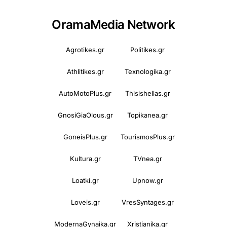
OramaMedia Network
Agrotikes.gr
Politikes.gr
Athlitikes.gr
Texnologika.gr
AutoMotoPlus.gr
Thisishellas.gr
GnosiGiaOlous.gr
Topikanea.gr
GoneisPlus.gr
TourismosPlus.gr
Kultura.gr
TVnea.gr
Loatki.gr
Upnow.gr
Loveis.gr
VresSyntages.gr
ModernaGynaika.gr
Xristianika.gr