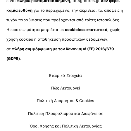
είναι
πλήρως αυτοματοποιημένη
, το Agrotikes.gr
δεν φέρει
καμία ευθύνη
για το περιεχόμενο, την ακρίβεια, τις απόψεις ή
τυχόν παραβιάσεις που προέρχονται από τρίτες ιστοσελίδες.
Η επισκεψιμότητα μετριέται με
cookieless στατιστικά
, χωρίς
χρήση cookies ή αποθήκευση προσωπικών δεδομένων,
σε
πλήρη συμμόρφωση με τον Κανονισμό (ΕΕ) 2016/679
(GDPR)
.
Εταιρικά Στοιχεία
Πώς Λειτουργεί
Πολιτική Απορρήτου & Cookies
Πολιτική Πλουραλισμού και Διαφάνειας
Όροι Χρήσης και Πολιτική Λειτουργίας