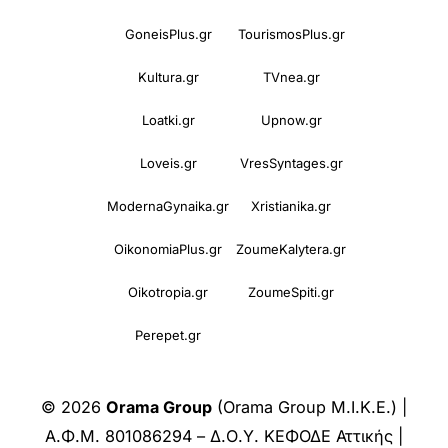
GoneisPlus.gr
TourismosPlus.gr
Kultura.gr
TVnea.gr
Loatki.gr
Upnow.gr
Loveis.gr
VresSyntages.gr
ModernaGynaika.gr
Xristianika.gr
OikonomiaPlus.gr
ZoumeKalytera.gr
Oikotropia.gr
ZoumeSpiti.gr
Perepet.gr
© 2026
Orama Group
(Orama Group Μ.Ι.Κ.Ε.) |
Α.Φ.Μ. 801086294 – Δ.Ο.Υ. ΚΕΦΟΔΕ Αττικής |