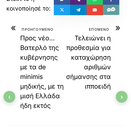
«
»
ΠΡΟΗΓΟΥΜΕΝΟ
ΕΠΟΜΕΝΟ
Προς νέο…
Τελειώνει η
Βατερλό της
προθεσμία για
κυβέρνησης
καταχώρηση
με τα de
αριθμών
minimis
σήμανσης στα
μηδικής, με τη
ιπποειδή
μισή Ελλάδα
‹
›
ήδη εκτός