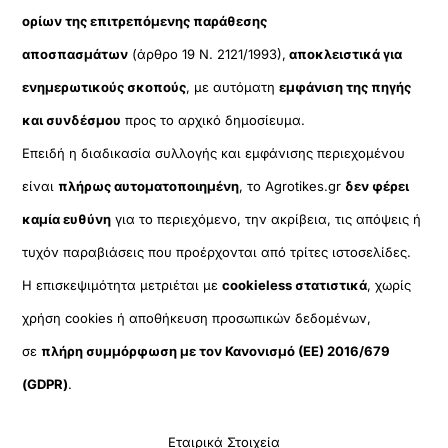
ορίων της επιτρεπόμενης παράθεσης
αποσπασμάτων
(άρθρο 19 Ν. 2121/1993),
αποκλειστικά για
ενημερωτικούς σκοπούς
, με αυτόματη
εμφάνιση της πηγής
και συνδέσμου
προς το αρχικό δημοσίευμα.
Επειδή η διαδικασία συλλογής και εμφάνισης περιεχομένου
είναι
πλήρως αυτοματοποιημένη
, το Agrotikes.gr
δεν φέρει
καμία ευθύνη
για το περιεχόμενο, την ακρίβεια, τις απόψεις ή
τυχόν παραβιάσεις που προέρχονται από τρίτες ιστοσελίδες.
Η επισκεψιμότητα μετριέται με
cookieless στατιστικά
, χωρίς
χρήση cookies ή αποθήκευση προσωπικών δεδομένων,
σε
πλήρη συμμόρφωση με τον Κανονισμό (ΕΕ) 2016/679
(GDPR)
.
Εταιρικά Στοιχεία