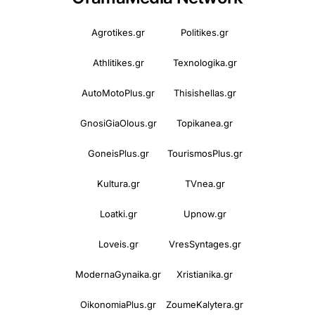
Agrotikes.gr
Politikes.gr
Athlitikes.gr
Texnologika.gr
AutoMotoPlus.gr
Thisishellas.gr
GnosiGiaOlous.gr
Topikanea.gr
GoneisPlus.gr
TourismosPlus.gr
Kultura.gr
TVnea.gr
Loatki.gr
Upnow.gr
Loveis.gr
VresSyntages.gr
ModernaGynaika.gr
Xristianika.gr
OikonomiaPlus.gr
ZoumeKalytera.gr