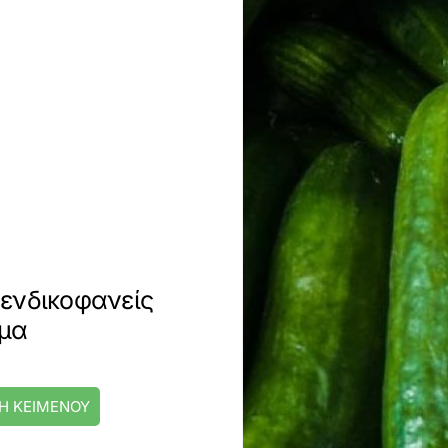
ενδικοφανείς
μμα
Η ΚΕΙΜΕΝΟΥ