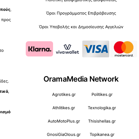
οπούς
,
Όροι Προγράμματος Επιβράβευσης
υ
προς
Όροι Υποβολής και Δημοσίευσης Αγγελιών
 το
OramaMedia Network
ίδες.
τικά
,
Agrotikes.gr
Politikes.gr
Athlitikes.gr
Texnologika.gr
νισμό
AutoMotoPlus.gr
Thisishellas.gr
GnosiGiaOlous.gr
Topikanea.gr