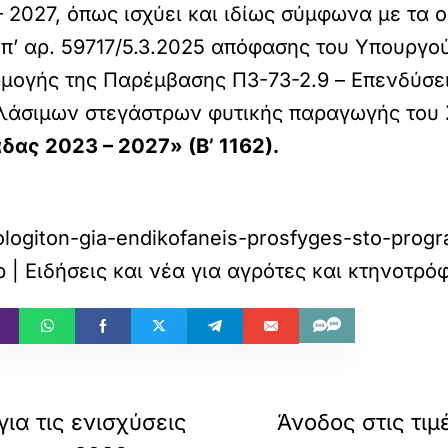
 2027, όπως ισχύει και ιδίως σύμφωνα με τα 
 υπ’ αρ. 59717/5.3.2025 απόφασης του Υπουργ
μογής της Παρέμβασης Π3-73-2.9 – Επενδύσεις
λάσιμων στεγάστρων φυτικής παραγωγής του Σ
δας 2023 – 2027» (Β’ 1162).
logiton-gia-endikofaneis-prosfyges-sto-prog
| Ειδήσεις και νέα για αγρότες και κτηνοτρό
ια τις ενισχύσεις
Άνοδος στις τι