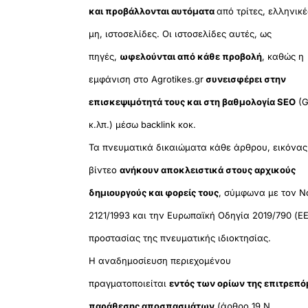
και προβάλλονται αυτόματα
από τρίτες, ελληνικέ
μη, ιστοσελίδες. Οι ιστοσελίδες αυτές, ως
πηγές,
ωφελούνται από κάθε προβολή
, καθώς η
εμφάνιση στο Agrotikes.gr
συνεισφέρει στην
επισκεψιμότητά τους και στη βαθμολογία SEO
(G
κ.λπ.) μέσω backlink κοκ.
Τα πνευματικά δικαιώματα κάθε άρθρου, εικόνας
βίντεο
ανήκουν αποκλειστικά στους αρχικούς
δημιουργούς και φορείς τους
, σύμφωνα με τον Ν
2121/1993 και την Ευρωπαϊκή Οδηγία 2019/790 (ΕΕ
προστασίας της πνευματικής ιδιοκτησίας.
Η αναδημοσίευση περιεχομένου
πραγματοποιείται
εντός των ορίων της επιτρεπ
παράθεσης αποσπασμάτων
(άρθρο 19 Ν.