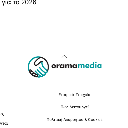
για το 2026
Back
To
Top
Εταιρικά Στοιχεία
Πώς Λειτουργεί
ρα,
Πολιτική Απορρήτου & Cookies
νται