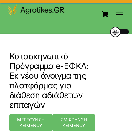
to
Cart
content
Me
Κατασκηνωτικό
Πρόγραμμα e-ΕΦΚΑ:
Εκ νέου άνοιγμα της
πλατφόρμας για
διάθεση αδιάθετων
επιταγών
ΜΕΓΕΘΥΝΣΗ
ΣΜΙΚΡΥΝΣΗ
ΚΕΙΜΕΝΟΥ
ΚΕΙΜΕΝΟΥ