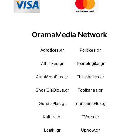
OramaMedia Network
Agrotikes.gr
Politikes.gr
Athlitikes.gr
Texnologika.gr
AutoMotoPlus.gr
Thisishellas.gr
GnosiGiaOlous.gr
Topikanea.gr
GoneisPlus.gr
TourismosPlus.gr
Kultura.gr
TVnea.gr
Loatki.gr
Upnow.gr