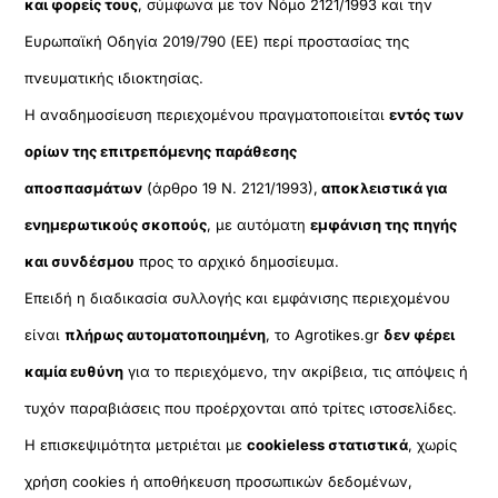
και φορείς τους
, σύμφωνα με τον Νόμο 2121/1993 και την
Ευρωπαϊκή Οδηγία 2019/790 (ΕΕ) περί προστασίας της
πνευματικής ιδιοκτησίας.
Η αναδημοσίευση περιεχομένου πραγματοποιείται
εντός των
ορίων της επιτρεπόμενης παράθεσης
αποσπασμάτων
(άρθρο 19 Ν. 2121/1993),
αποκλειστικά για
ενημερωτικούς σκοπούς
, με αυτόματη
εμφάνιση της πηγής
και συνδέσμου
προς το αρχικό δημοσίευμα.
Επειδή η διαδικασία συλλογής και εμφάνισης περιεχομένου
είναι
πλήρως αυτοματοποιημένη
, το Agrotikes.gr
δεν φέρει
καμία ευθύνη
για το περιεχόμενο, την ακρίβεια, τις απόψεις ή
τυχόν παραβιάσεις που προέρχονται από τρίτες ιστοσελίδες.
Η επισκεψιμότητα μετριέται με
cookieless στατιστικά
, χωρίς
χρήση cookies ή αποθήκευση προσωπικών δεδομένων,