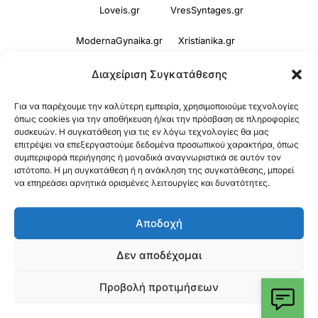
Loveis.gr
VresSyntages.gr
ModernaGynaika.gr
Xristianika.gr
OikonomiaPlus.gr
ZoumeKalytera.gr
Διαχείριση Συγκατάθεσης
Oikotropia.gr
ZoumeSpiti.gr
Για να παρέχουμε την καλύτερη εμπειρία, χρησιμοποιούμε τεχνολογίες
όπως cookies για την αποθήκευση ή/και την πρόσβαση σε πληροφορίες
συσκευών. Η συγκατάθεση για τις εν λόγω τεχνολογίες θα μας
Perepet.gr
επιτρέψει να επεξεργαστούμε δεδομένα προσωπικού χαρακτήρα, όπως
συμπεριφορά περιήγησης ή μοναδικά αναγνωριστικά σε αυτόν τον
ιστότοπο. Η μη συγκατάθεση ή η ανάκληση της συγκατάθεσης, μπορεί
© 2026
Orama Group
(Orama Group Μ.Ι.Κ.Ε.) |
να επηρεάσει αρνητικά ορισμένες λειτουργίες και δυνατότητες.
Α.Φ.Μ. 801086294 – Δ.Ο.Υ. ΚΕΦΟΔΕ Αττικής |
Αποδοχή
Γ.Ε.ΜΗ 148748903000 | Έδρα: Αθήνα, Ελλάδα |
Email: contact@orama-group.com
Δεν αποδέχομαι
Προβολή προτιμήσεων