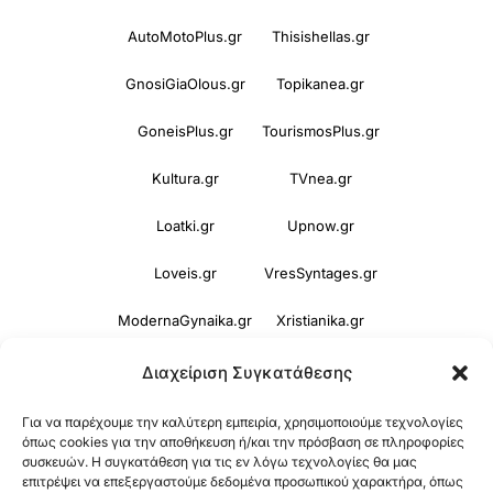
AutoMotoPlus.gr
Thisishellas.gr
GnosiGiaOlous.gr
Topikanea.gr
GoneisPlus.gr
TourismosPlus.gr
Kultura.gr
TVnea.gr
Loatki.gr
Upnow.gr
Loveis.gr
VresSyntages.gr
ModernaGynaika.gr
Xristianika.gr
OikonomiaPlus.gr
ZoumeKalytera.gr
Διαχείριση Συγκατάθεσης
Oikotropia.gr
ZoumeSpiti.gr
Για να παρέχουμε την καλύτερη εμπειρία, χρησιμοποιούμε τεχνολογίες
όπως cookies για την αποθήκευση ή/και την πρόσβαση σε πληροφορίες
συσκευών. Η συγκατάθεση για τις εν λόγω τεχνολογίες θα μας
Perepet.gr
επιτρέψει να επεξεργαστούμε δεδομένα προσωπικού χαρακτήρα, όπως