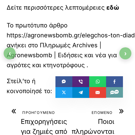
Δείτε περισσότερες λεπτομέρειες
εδώ
Το πρωτότυπο άρθρο
https://agronewsbomb.gr/elegchos-ton-diad
ανήκει στο
Πληρωμές Archives |
‹
›
Agronewsbomb | Ειδήσεις και νέα για
αγρότες και κτηνοτρόφους
.
«
»
ΠΡΟΗΓΟΥΜΕΝΟ
ΕΠΟΜΕΝΟ
Eπιχορηγήσεις
Ποιοι
για ζημιές από
πληρώνονται