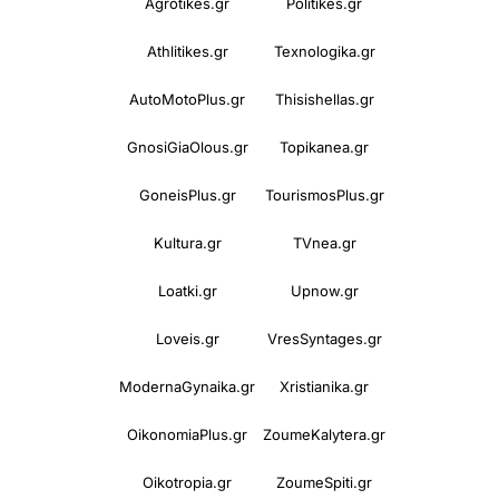
Agrotikes.gr
Politikes.gr
Athlitikes.gr
Texnologika.gr
AutoMotoPlus.gr
Thisishellas.gr
GnosiGiaOlous.gr
Topikanea.gr
GoneisPlus.gr
TourismosPlus.gr
Kultura.gr
TVnea.gr
Loatki.gr
Upnow.gr
Loveis.gr
VresSyntages.gr
ModernaGynaika.gr
Xristianika.gr
OikonomiaPlus.gr
ZoumeKalytera.gr
Oikotropia.gr
ZoumeSpiti.gr