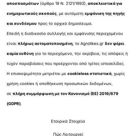
αποσπασμάτων
(άρθρο 19 Ν. 2121/1993),
αποκλειστικά για
ενημερωτικούς σκοπούς
, με αυτόματη
εμφάνιση της πηγής
και συνδέσμου
προς το αρχικό δημοσίευμα.
Επειδή η διαδικασία συλλογής και εμφάνισης περιεχομένου
είναι
πλήρως αυτοματοποιημένη
, το Agrotikes.gr
δεν φέρει
καμία ευθύνη
για το περιεχόμενο, την ακρίβεια, τις απόψεις ή
τυχόν παραβιάσεις που προέρχονται από τρίτες ιστοσελίδες.
Η επισκεψιμότητα μετριέται με
cookieless στατιστικά
, χωρίς
χρήση cookies ή αποθήκευση προσωπικών δεδομένων,
σε
πλήρη συμμόρφωση με τον Κανονισμό (ΕΕ) 2016/679
(GDPR)
.
Εταιρικά Στοιχεία
Πώς Λειτουργεί