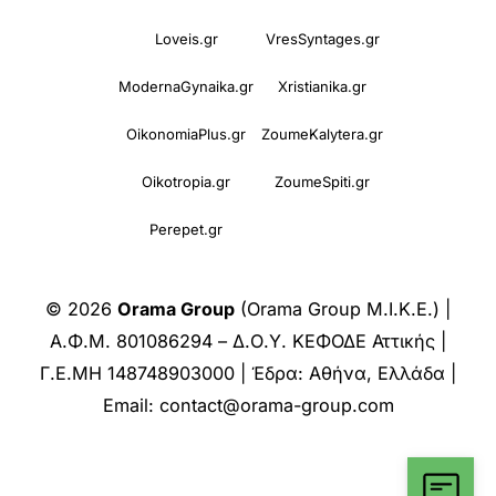
Loveis.gr
VresSyntages.gr
ModernaGynaika.gr
Xristianika.gr
OikonomiaPlus.gr
ZoumeKalytera.gr
Oikotropia.gr
ZoumeSpiti.gr
Perepet.gr
© 2026
Orama Group
(Orama Group Μ.Ι.Κ.Ε.) |
Α.Φ.Μ. 801086294 – Δ.Ο.Υ. ΚΕΦΟΔΕ Αττικής |
Γ.Ε.ΜΗ 148748903000 | Έδρα: Αθήνα, Ελλάδα |
Email: contact@orama-group.com