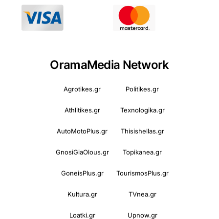
OramaMedia Network
Agrotikes.gr
Politikes.gr
Athlitikes.gr
Texnologika.gr
AutoMotoPlus.gr
Thisishellas.gr
GnosiGiaOlous.gr
Topikanea.gr
GoneisPlus.gr
TourismosPlus.gr
Kultura.gr
TVnea.gr
Loatki.gr
Upnow.gr