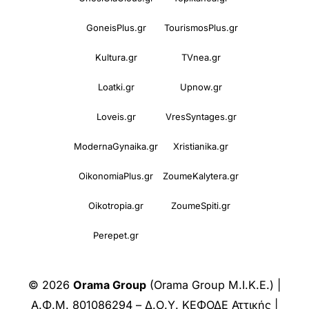
GoneisPlus.gr
TourismosPlus.gr
Kultura.gr
TVnea.gr
Loatki.gr
Upnow.gr
Loveis.gr
VresSyntages.gr
ModernaGynaika.gr
Xristianika.gr
OikonomiaPlus.gr
ZoumeKalytera.gr
Oikotropia.gr
ZoumeSpiti.gr
Perepet.gr
© 2026
Orama Group
(Orama Group Μ.Ι.Κ.Ε.) |
Α.Φ.Μ. 801086294 – Δ.Ο.Υ. ΚΕΦΟΔΕ Αττικής |