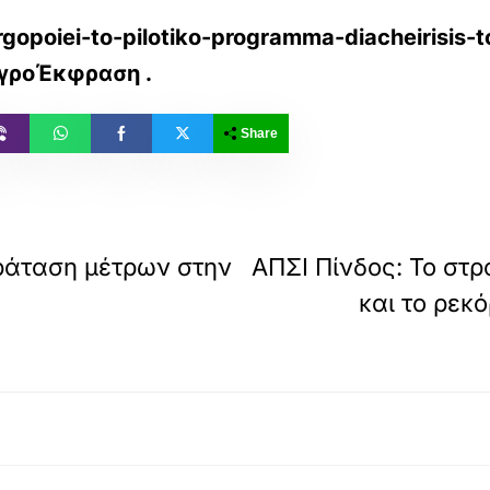
rgopoiei-to-pilotiko-programma-diacheirisis-t
 ΑγροΈκφραση
.
Share
ράταση μέτρων στην
ΑΠΣΙ Πίνδος: Το στρ
και το ρεκό