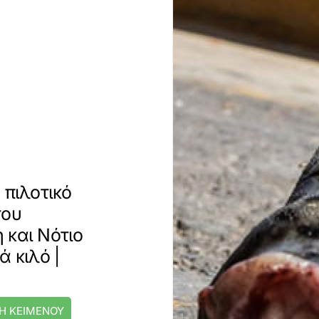
 πιλοτικό
του
 και Νότιο
ά κιλό |
Η ΚΕΙΜΕΝΟΥ