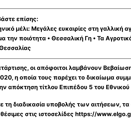
βάστε επίσης:
νικό μέλι: Μεγάλες ευκαιρίες στη γαλλική α
α την ποιότητα • Θεσσαλική Γη • Τα Αγροτικ
 Θεσσαλίας
τάρτισης, οι απόφοιτοι λαμβάνουν
Βεβαίωση
020, η οποία τους παρέχει το δικαίωμα συμμ
 την απόκτηση τίτλου
Επιπέδου 5 του Εθνικο
 τη διαδικασία υποβολής των αιτήσεων, τα 
αθέσιμες στις ιστοσελίδες https://www.elgo.gr