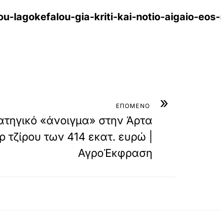
ou-lagokefalou-gia-kriti-kai-notio-aigaio-eos
»
ΕΠΟΜΕΝΟ
ατηγικό «άνοιγμα» στην Άρτα
ρ τζίρου των 414 εκατ. ευρώ |
ΑγροΈκφραση