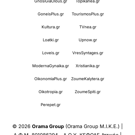
GnosiGiaOlous.gr
Topikanea.gr
GoneisPlus.gr
TourismosPlus.gr
Kultura.gr
TVnea.gr
Loatki.gr
Upnow.gr
Loveis.gr
VresSyntages.gr
ModernaGynaika.gr
Xristianika.gr
OikonomiaPlus.gr
ZoumeKalytera.gr
Oikotropia.gr
ZoumeSpiti.gr
Perepet.gr
© 2026
Orama Group
(Orama Group Μ.Ι.Κ.Ε.) |
Α.Φ.Μ. 801086294 – Δ.Ο.Υ. ΚΕΦΟΔΕ Αττικής |