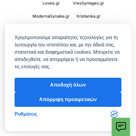
Loveis.gr
VresSyntages.gr
ModernaGynaika.gr
Xristianika.gr
OikonomiaPlus.gr
ZoumeKalytera.gr
Χρησιμοποιούμε απαραίτητες τεχνολογίες για τη
Oikotropia.gr
ZoumeSpiti.gr
λειτουργία του ιστοτόπου και, με την άδειά σας,
στατιστικά και διαφημιστικά cookies. Μπορείτε να
Perepet.gr
αποδεχθείτε, να απορρίψετε ή να προσαρμόσετε
τις επιλογές σας.
© 2026
Orama Group
(Orama Group Μ.Ι.Κ.Ε.) |
Αποδοχή όλων
Α.Φ.Μ. 801086294 – Δ.Ο.Υ. ΚΕΦΟΔΕ Αττικής |
Γ.Ε.ΜΗ 148748903000 | Έδρα: Αθήνα, Ελλάδα |
Απόρριψη προαιρετικών
Email: contact@orama-group.com
Ρυθμίσεις