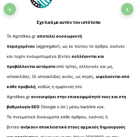
Top
‹
›
Σχετικά με αυτόν τον ιστότοπο
Το Agrotikes.gr
αποτελεί συσσωρευτή
περιεχομένου
(aggregator), ως εκ τούτου τα άρθρα, εικόνες
και τυχόν ενσωματωμένα βίντεο
συλλέγονται και
προβάλλονται αυτόματα
από τρίτες, ελληνικές και μη,
ιστοσελίδες. Οι ιστοσελίδες αυτές, ως πηγές,
ωφελούνται από
κάθε προβολή
, καθώς η εμφάνιση στο
Agrotikes.gr
συνεισφέρει στην επισκεψιμότητά τους και στη
βαθμολογία SEO
(Google κ.λπ.) μέσω backlink κοκ.
Τα πνευματικά δικαιώματα κάθε άρθρου, εικόνας ή
βίντεο
ανήκουν αποκλειστικά στους αρχικούς δημιουργούς
και φορείς τους
, σύμφωνα με τον Νόμο 2121/1993 και την