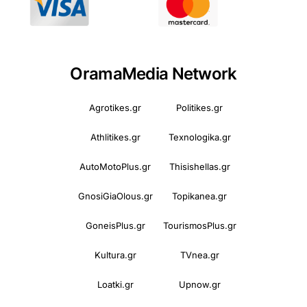
OramaMedia Network
Agrotikes.gr
Politikes.gr
Athlitikes.gr
Texnologika.gr
AutoMotoPlus.gr
Thisishellas.gr
GnosiGiaOlous.gr
Topikanea.gr
GoneisPlus.gr
TourismosPlus.gr
Kultura.gr
TVnea.gr
Loatki.gr
Upnow.gr