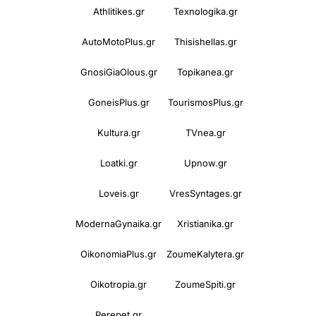
Athlitikes.gr
Texnologika.gr
AutoMotoPlus.gr
Thisishellas.gr
GnosiGiaOlous.gr
Topikanea.gr
GoneisPlus.gr
TourismosPlus.gr
Kultura.gr
TVnea.gr
Loatki.gr
Upnow.gr
Loveis.gr
VresSyntages.gr
ModernaGynaika.gr
Xristianika.gr
OikonomiaPlus.gr
ZoumeKalytera.gr
Oikotropia.gr
ZoumeSpiti.gr
Perepet.gr