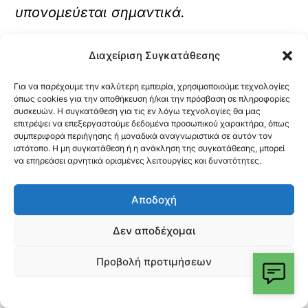
υπονομεύεται σημαντικά.
Για τις Copa και Cogeca, αυτή η
Διαχείριση Συγκατάθεσης
φιλοδοξία μπορεί να υλοποιηθεί μόνο
Για να παρέχουμε την καλύτερη εμπειρία, χρησιμοποιούμε τεχνολογίες
εφόσον συνοδευτεί από συγκεκριμένα
όπως cookies για την αποθήκευση ή/και την πρόσβαση σε πληροφορίες
συσκευών. Η συγκατάθεση για τις εν λόγω τεχνολογίες θα μας
νομοθετικά και χρηματοδοτικά μέτρα.
επιτρέψει να επεξεργαστούμε δεδομένα προσωπικού χαρακτήρα, όπως
συμπεριφορά περιήγησης ή μοναδικά αναγνωριστικά σε αυτόν τον
Αυτά θα πρέπει να περιλαμβάνουν,
ιστότοπο. Η μη συγκατάθεση ή η ανάκληση της συγκατάθεσης, μπορεί
να επηρεάσει αρνητικά ορισμένες λειτουργίες και δυνατότητες.
μεταξύ άλλων προτεραιοτήτων, μια
νομοθετική πρωτοβουλία για την
Αποδοχή
απλοποίηση των διαδικασιών
Δεν αποδέχομαι
αδειοδότησης αγροτικών έργων, ως
μέρος μιας ευρύτερης επανεξέτασης του
Προβολή προτιμήσεων
πλαισίου της ενωσιακής νομοθεσίας για
τη φύση· μια ρεαλιστική αναθεώρηση της