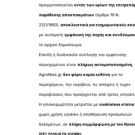
πραγματοποιείται
εντός των ορίων της επιτρεπ
παράθεσης αποσπασμάτων
(άρθρο 19 Ν.
2121/1993),
αποκλειστικά για ενημερωτικούς σκ
με αυτόματη
εμφάνιση της πηγής και συνδέσμο
το αρχικό δημοσίευμα.
Επειδή η διαδικασία συλλογής και εμφάνισης
περιεχομένου είναι
πλήρως αυτοματοποιημένη
,
Agrotikes.gr
δεν φέρει καμία ευθύνη
για το
περιεχόμενο, την ακρίβεια, τις απόψεις ή τυχόν
παραβιάσεις που προέρχονται από τρίτες ιστοσελ
Η επισκεψιμότητα μετριέται με
cookieless στατισ
χωρίς χρήση cookies ή αποθήκευση προσωπικών
δεδομένων, σε
πλήρη συμμόρφωση με τον Κανο
(ΕΕ) 2016/679 (GDPR)
.