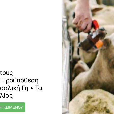
 τους
– Προϋπόθεση
σσαλική Γη • Τα
λίας
Η ΚΕΙΜΕΝΟΥ