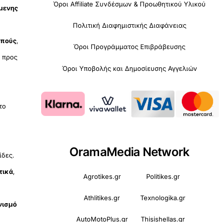
Όροι Affiliate Συνδέσμων & Προωθητικού Υλικού
όμενης
Πολιτική Διαφημιστικής Διαφάνειας
οπούς
,
Όροι Προγράμματος Επιβράβευσης
υ
προς
Όροι Υποβολής και Δημοσίευσης Αγγελιών
 το
OramaMedia Network
ίδες.
τικά
,
Agrotikes.gr
Politikes.gr
Athlitikes.gr
Texnologika.gr
νισμό
AutoMotoPlus.gr
Thisishellas.gr