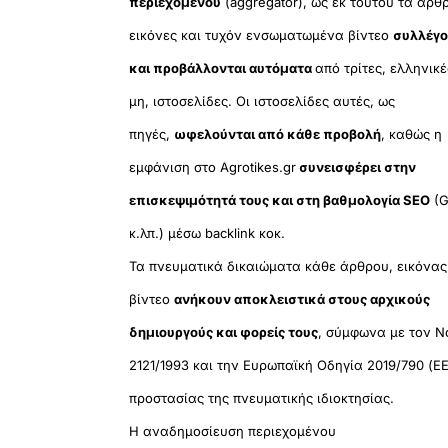
περιεχομένου
(aggregator), ως εκ τούτου τα άρθ
εικόνες και τυχόν ενσωματωμένα βίντεο
συλλέγο
και προβάλλονται αυτόματα
από τρίτες, ελληνικέ
μη, ιστοσελίδες. Οι ιστοσελίδες αυτές, ως
πηγές,
ωφελούνται από κάθε προβολή
, καθώς η
εμφάνιση στο Agrotikes.gr
συνεισφέρει στην
επισκεψιμότητά τους και στη βαθμολογία SEO
(G
κ.λπ.) μέσω backlink κοκ.
Τα πνευματικά δικαιώματα κάθε άρθρου, εικόνας
βίντεο
ανήκουν αποκλειστικά στους αρχικούς
δημιουργούς και φορείς τους
, σύμφωνα με τον Ν
2121/1993 και την Ευρωπαϊκή Οδηγία 2019/790 (ΕΕ
προστασίας της πνευματικής ιδιοκτησίας.
Η αναδημοσίευση περιεχομένου