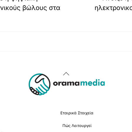
ονικούς βώλους στα
ηλεκτρονικ
Back
To
Top
Εταιρικά Στοιχεία
Πώς Λειτουργεί