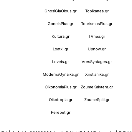
GnosiGiaOlous.gr
Topikanea.gr
GoneisPlus.gr
TourismosPlus.gr
Kultura.gr
TVnea.gr
Loatki.gr
Upnow.gr
Loveis.gr
VresSyntages.gr
ModernaGynaika.gr
Xristianika.gr
OikonomiaPlus.gr
ZoumeKalytera.gr
Oikotropia.gr
ZoumeSpiti.gr
Perepet.gr