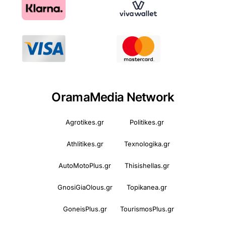
OramaMedia Network
Agrotikes.gr
Politikes.gr
Athlitikes.gr
Texnologika.gr
AutoMotoPlus.gr
Thisishellas.gr
GnosiGiaOlous.gr
Topikanea.gr
GoneisPlus.gr
TourismosPlus.gr