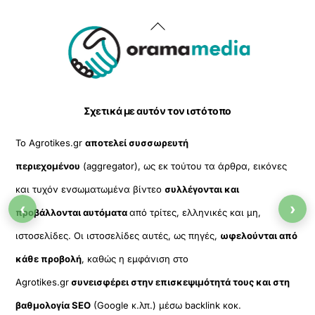
Back
To
Top
Σχετικά με αυτόν τον ιστότοπο
Το Agrotikes.gr
αποτελεί συσσωρευτή
περιεχομένου
(aggregator), ως εκ τούτου τα άρθρα, εικόνες
και τυχόν ενσωματωμένα βίντεο
συλλέγονται και
‹
›
προβάλλονται αυτόματα
από τρίτες, ελληνικές και μη,
ιστοσελίδες. Οι ιστοσελίδες αυτές, ως πηγές,
ωφελούνται από
κάθε προβολή
, καθώς η εμφάνιση στο
Agrotikes.gr
συνεισφέρει στην επισκεψιμότητά τους και στη
βαθμολογία SEO
(Google κ.λπ.) μέσω backlink κοκ.