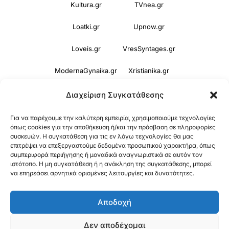
Kultura.gr
TVnea.gr
Loatki.gr
Upnow.gr
Loveis.gr
VresSyntages.gr
ModernaGynaika.gr
Xristianika.gr
OikonomiaPlus.gr
ZoumeKalytera.gr
Διαχείριση Συγκατάθεσης
Oikotropia.gr
ZoumeSpiti.gr
Για να παρέχουμε την καλύτερη εμπειρία, χρησιμοποιούμε τεχνολογίες
όπως cookies για την αποθήκευση ή/και την πρόσβαση σε πληροφορίες
συσκευών. Η συγκατάθεση για τις εν λόγω τεχνολογίες θα μας
Perepet.gr
επιτρέψει να επεξεργαστούμε δεδομένα προσωπικού χαρακτήρα, όπως
συμπεριφορά περιήγησης ή μοναδικά αναγνωριστικά σε αυτόν τον
ιστότοπο. Η μη συγκατάθεση ή η ανάκληση της συγκατάθεσης, μπορεί
© 2026
Orama Group
(Orama Group Μ.Ι.Κ.Ε.) |
να επηρεάσει αρνητικά ορισμένες λειτουργίες και δυνατότητες.
Α.Φ.Μ. 801086294 – Δ.Ο.Υ. ΚΕΦΟΔΕ Αττικής |
Αποδοχή
Γ.Ε.ΜΗ 148748903000 | Έδρα: Αθήνα, Ελλάδα |
Email: contact@orama-group.com
Δεν αποδέχομαι