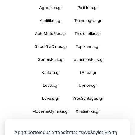
Agrotikes.gr
Politikes.gr
Athlitikes.gr
Texnologika.gr
AutoMotoPlus.gr
Thisishellas.gr
GnosiGiaOlous.gr
Topikanea.gr
GoneisPlus.gr
TourismosPlus.gr
Kultura.gr
TVnea.gr
Loatki.gr
Upnow.gr
Loveis.gr
VresSyntages.gr
ModernaGynaika.gr
Xristianika.gr
OikonomiaPlus.gr
ZoumeKalytera.gr
Χρησιμοποιούμε απαραίτητες τεχνολογίες για τη