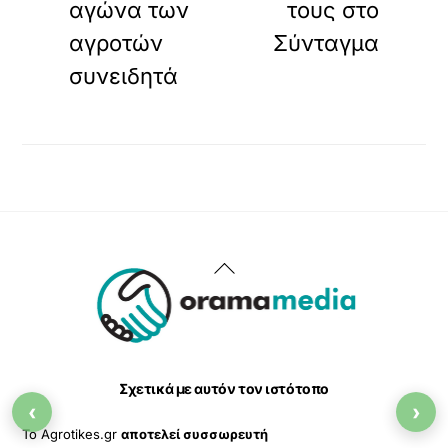
αγώνα των
τους στο
αγροτών
Σύνταγμα
συνειδητά
Back
To
Top
Σχετικά με αυτόν τον ιστότοπο
‹
›
Το Agrotikes.gr
αποτελεί συσσωρευτή