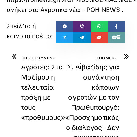
ο
ανήκει στο
Αγροτικά νέα – ΡΟΗ NEWS
.
ρ
τ
ώ
σ
ε
τ
ε
«
»
α
ΠΡΟΗΓΟΥΜΕΝΟ
ΕΠΟΜΕΝΟ
υ
τ
Αγρότες: Στο
Σ. Αΐβαζίδης για
ό
Μαξίμου η
συνάντηση
τ
ο
τελευταία
κάποιων
ε
πράξη με
αγροτών με τον
ν
σ
τους
Πρωθυπουργό:
ω
μ
«πρόθυμους»
«Προσχηματικός
α
ο διάλογος- Δεν
τ
ω