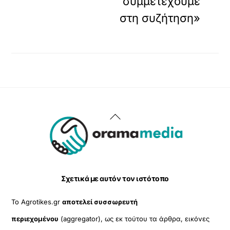
συμμετέχουμε
μ
έ
στη συζήτηση»
ν
ο
π
ε
ρ
ι
ε
χ
ό
Back
μ
ε
To
ν
ο
Top
.
Σχετικά με αυτόν τον ιστότοπο
Το Agrotikes.gr
αποτελεί συσσωρευτή
περιεχομένου
(aggregator), ως εκ τούτου τα άρθρα, εικόνες