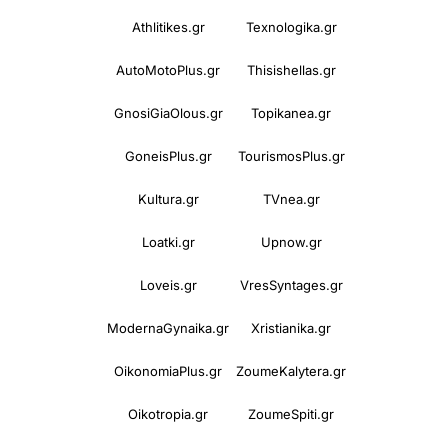
Athlitikes.gr
Texnologika.gr
AutoMotoPlus.gr
Thisishellas.gr
GnosiGiaOlous.gr
Topikanea.gr
GoneisPlus.gr
TourismosPlus.gr
Kultura.gr
TVnea.gr
Loatki.gr
Upnow.gr
Loveis.gr
VresSyntages.gr
ModernaGynaika.gr
Xristianika.gr
OikonomiaPlus.gr
ZoumeKalytera.gr
Oikotropia.gr
ZoumeSpiti.gr