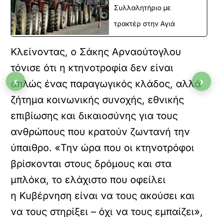
Συλλαλητήριο με
τρακτέρ στην Αγιά
Κλείνοντας, ο Σάκης Αρναούτογλου
τόνισε ότι η κτηνοτροφία δεν είναι
‹
›
απλώς ένας παραγωγικός κλάδος, αλλά
YOUTUBE
ζήτημα κοινωνικής συνοχής, εθνικής
Φόρτωση
επιβίωσης και δικαιοσύνης για τους
νσωματωμένου
περιεχομένου
ανθρώπους που κρατούν ζωντανή την
ύπαιθρο. «Την ώρα που οι κτηνοτρόφοι
Κ
ά
βρίσκονται στους δρόμους και στα
ν
μπλόκα, το ελάχιστο που οφείλει
τ
ε
η Κυβέρνηση είναι να τους ακούσει και
κ
λ
να τους στηρίξει – όχι να τους εμπαίζει»,