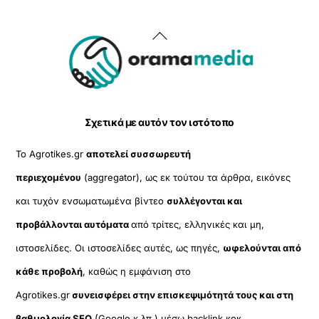
Back
To
Top
Σχετικά με αυτόν τον ιστότοπο
Το Agrotikes.gr
αποτελεί συσσωρευτή
περιεχομένου
(aggregator), ως εκ τούτου τα άρθρα, εικόνες
και τυχόν ενσωματωμένα βίντεο
συλλέγονται και
προβάλλονται αυτόματα
από τρίτες, ελληνικές και μη,
ιστοσελίδες. Οι ιστοσελίδες αυτές, ως πηγές,
ωφελούνται από
κάθε προβολή
, καθώς η εμφάνιση στο
Agrotikes.gr
συνεισφέρει στην επισκεψιμότητά τους και στη
βαθμολογία SEO
(Google κ.λπ.) μέσω backlink κοκ.