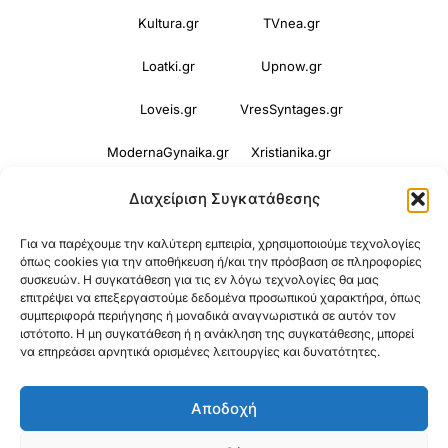
Kultura.gr
TVnea.gr
Loatki.gr
Upnow.gr
Loveis.gr
VresSyntages.gr
ModernaGynaika.gr
Xristianika.gr
OikonomiaPlus.gr
ZoumeKalytera.gr
Διαχείριση Συγκατάθεσης
Oikotropia.gr
ZoumeSpiti.gr
Για να παρέχουμε την καλύτερη εμπειρία, χρησιμοποιούμε τεχνολογίες
όπως cookies για την αποθήκευση ή/και την πρόσβαση σε πληροφορίες
συσκευών. Η συγκατάθεση για τις εν λόγω τεχνολογίες θα μας
Perepet.gr
επιτρέψει να επεξεργαστούμε δεδομένα προσωπικού χαρακτήρα, όπως
συμπεριφορά περιήγησης ή μοναδικά αναγνωριστικά σε αυτόν τον
ιστότοπο. Η μη συγκατάθεση ή η ανάκληση της συγκατάθεσης, μπορεί
© 2026
Orama Group
(Orama Group Μ.Ι.Κ.Ε.) |
να επηρεάσει αρνητικά ορισμένες λειτουργίες και δυνατότητες.
Α.Φ.Μ. 801086294 – Δ.Ο.Υ. ΚΕΦΟΔΕ Αττικής |
Αποδοχή
Γ.Ε.ΜΗ 148748903000 | Έδρα: Αθήνα, Ελλάδα |
Email: contact@orama-group.com