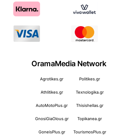
OramaMedia Network
Agrotikes.gr
Politikes.gr
Athlitikes.gr
Texnologika.gr
AutoMotoPlus.gr
Thisishellas.gr
GnosiGiaOlous.gr
Topikanea.gr
GoneisPlus.gr
TourismosPlus.gr