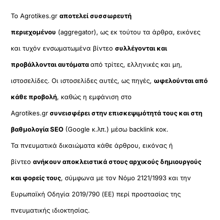
Το Agrotikes.gr
αποτελεί συσσωρευτή
περιεχομένου
(aggregator), ως εκ τούτου τα άρθρα, εικόνες
και τυχόν ενσωματωμένα βίντεο
συλλέγονται και
προβάλλονται αυτόματα
από τρίτες, ελληνικές και μη,
ιστοσελίδες. Οι ιστοσελίδες αυτές, ως πηγές,
ωφελούνται από
κάθε προβολή
, καθώς η εμφάνιση στο
Agrotikes.gr
συνεισφέρει στην επισκεψιμότητά τους και στη
βαθμολογία SEO
(Google κ.λπ.) μέσω backlink κοκ.
Τα πνευματικά δικαιώματα κάθε άρθρου, εικόνας ή
βίντεο
ανήκουν αποκλειστικά στους αρχικούς δημιουργούς
και φορείς τους
, σύμφωνα με τον Νόμο 2121/1993 και την
Ευρωπαϊκή Οδηγία 2019/790 (ΕΕ) περί προστασίας της
πνευματικής ιδιοκτησίας.