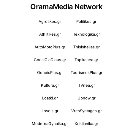
OramaMedia Network
Agrotikes.gr
Politikes.gr
Athlitikes.gr
Texnologika.gr
AutoMotoPlus.gr
Thisishellas.gr
GnosiGiaOlous.gr
Topikanea.gr
GoneisPlus.gr
TourismosPlus.gr
Kultura.gr
TVnea.gr
Loatki.gr
Upnow.gr
Loveis.gr
VresSyntages.gr
ModernaGynaika.gr
Xristianika.gr