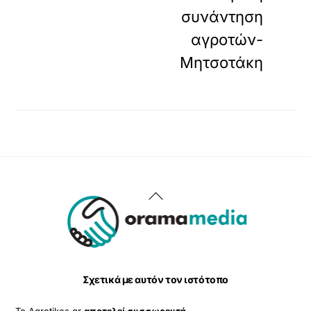
συνάντηση
αγροτών-
Μητσοτάκη
Back
To
Top
Σχετικά με αυτόν τον ιστότοπο
Το Agrotikes.gr
αποτελεί συσσωρευτή