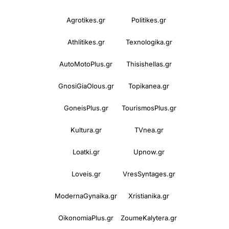
Agrotikes.gr
Politikes.gr
Athlitikes.gr
Texnologika.gr
AutoMotoPlus.gr
Thisishellas.gr
GnosiGiaOlous.gr
Topikanea.gr
GoneisPlus.gr
TourismosPlus.gr
Kultura.gr
TVnea.gr
Loatki.gr
Upnow.gr
Loveis.gr
VresSyntages.gr
ModernaGynaika.gr
Xristianika.gr
OikonomiaPlus.gr
ZoumeKalytera.gr