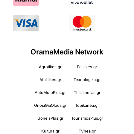
OramaMedia Network
Agrotikes.gr
Politikes.gr
Athlitikes.gr
Texnologika.gr
AutoMotoPlus.gr
Thisishellas.gr
GnosiGiaOlous.gr
Topikanea.gr
GoneisPlus.gr
TourismosPlus.gr
Kultura.gr
TVnea.gr