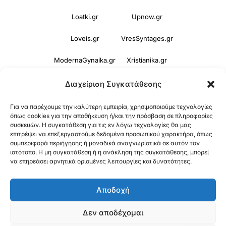
Loatki.gr
Upnow.gr
Loveis.gr
VresSyntages.gr
ModernaGynaika.gr
Xristianika.gr
OikonomiaPlus.gr
ZoumeKalytera.gr
Διαχείριση Συγκατάθεσης
Oikotropia.gr
ZoumeSpiti.gr
Για να παρέχουμε την καλύτερη εμπειρία, χρησιμοποιούμε τεχνολογίες
όπως cookies για την αποθήκευση ή/και την πρόσβαση σε πληροφορίες
συσκευών. Η συγκατάθεση για τις εν λόγω τεχνολογίες θα μας
Perepet.gr
επιτρέψει να επεξεργαστούμε δεδομένα προσωπικού χαρακτήρα, όπως
συμπεριφορά περιήγησης ή μοναδικά αναγνωριστικά σε αυτόν τον
ιστότοπο. Η μη συγκατάθεση ή η ανάκληση της συγκατάθεσης, μπορεί
© 2026
Orama Group
(Orama Group Μ.Ι.Κ.Ε.) |
να επηρεάσει αρνητικά ορισμένες λειτουργίες και δυνατότητες.
Α.Φ.Μ. 801086294 – Δ.Ο.Υ. ΚΕΦΟΔΕ Αττικής |
Αποδοχή
Γ.Ε.ΜΗ 148748903000 | Έδρα: Αθήνα, Ελλάδα |
Email: contact@orama-group.com
Δεν αποδέχομαι