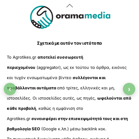
Back
To
Top
Σχετικά με αυτόν τον ιστότοπο
Το Agrotikes.gr
αποτελεί συσσωρευτή
περιεχομένου
(aggregator), ως εκ τούτου τα άρθρα, εικόνες
και τυχόν ενσωματωμένα βίντεο
συλλέγονται και
‹
›
προβάλλονται αυτόματα
από τρίτες, ελληνικές και μη,
ιστοσελίδες. Οι ιστοσελίδες αυτές, ως πηγές,
ωφελούνται από
κάθε προβολή
, καθώς η εμφάνιση στο
Agrotikes.gr
συνεισφέρει στην επισκεψιμότητά τους και στη
βαθμολογία SEO
(Google κ.λπ.) μέσω backlink κοκ.
Τα πνευματικά δικαιώματα κάθε άρθρου, εικόνας ή