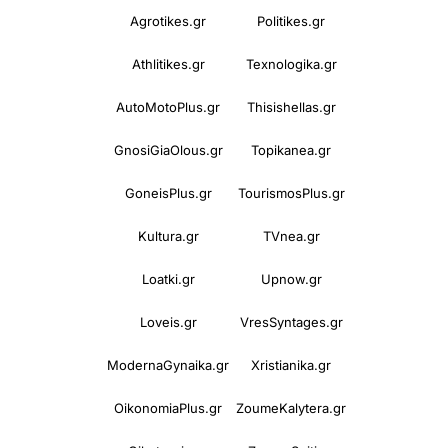
Agrotikes.gr
Politikes.gr
Athlitikes.gr
Texnologika.gr
AutoMotoPlus.gr
Thisishellas.gr
GnosiGiaOlous.gr
Topikanea.gr
GoneisPlus.gr
TourismosPlus.gr
Kultura.gr
TVnea.gr
Loatki.gr
Upnow.gr
Loveis.gr
VresSyntages.gr
ModernaGynaika.gr
Xristianika.gr
OikonomiaPlus.gr
ZoumeKalytera.gr