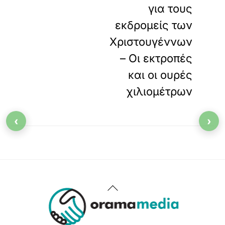
για τους
εκδρομείς των
Χριστουγέννων
– Οι εκτροπές
και οι ουρές
χιλιομέτρων
‹
›
Back
To
Top