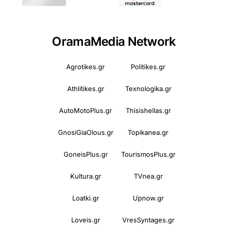
OramaMedia Network
Agrotikes.gr
Politikes.gr
Athlitikes.gr
Texnologika.gr
AutoMotoPlus.gr
Thisishellas.gr
GnosiGiaOlous.gr
Topikanea.gr
GoneisPlus.gr
TourismosPlus.gr
Kultura.gr
TVnea.gr
Loatki.gr
Upnow.gr
Loveis.gr
VresSyntages.gr