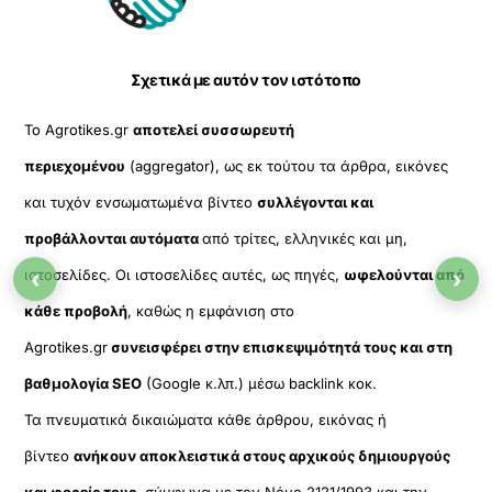
Top
Σχετικά με αυτόν τον ιστότοπο
Το Agrotikes.gr
αποτελεί συσσωρευτή
περιεχομένου
(aggregator), ως εκ τούτου τα άρθρα, εικόνες
και τυχόν ενσωματωμένα βίντεο
συλλέγονται και
προβάλλονται αυτόματα
από τρίτες, ελληνικές και μη,
‹
›
ιστοσελίδες. Οι ιστοσελίδες αυτές, ως πηγές,
ωφελούνται από
κάθε προβολή
, καθώς η εμφάνιση στο
Agrotikes.gr
συνεισφέρει στην επισκεψιμότητά τους και στη
βαθμολογία SEO
(Google κ.λπ.) μέσω backlink κοκ.
Τα πνευματικά δικαιώματα κάθε άρθρου, εικόνας ή
βίντεο
ανήκουν αποκλειστικά στους αρχικούς δημιουργούς
και φορείς τους
, σύμφωνα με τον Νόμο 2121/1993 και την