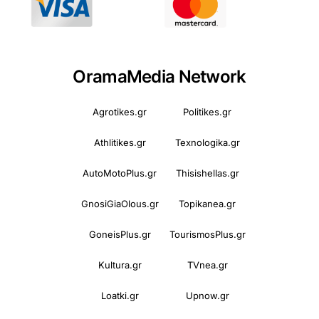
OramaMedia Network
Agrotikes.gr
Politikes.gr
Athlitikes.gr
Texnologika.gr
AutoMotoPlus.gr
Thisishellas.gr
GnosiGiaOlous.gr
Topikanea.gr
GoneisPlus.gr
TourismosPlus.gr
Kultura.gr
TVnea.gr
Loatki.gr
Upnow.gr