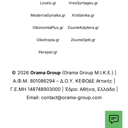
Loveis.gr
VresSyntages.gr
ModernaGynaika.gr
Xristianika.gr
OikonomiaPlus.gr
ZoumeKalytera.gr
Oikotropia.gr
ZoumeSpiti.gr
Perepet.gr
© 2026
Orama Group
(Orama Group Μ.Ι.Κ.Ε.) |
Α.Φ.Μ. 801086294 – Δ.Ο.Υ. ΚΕΦΟΔΕ Αττικής |
Γ.Ε.ΜΗ 148748903000 | Έδρα: Αθήνα, Ελλάδα |
Email: contact@orama-group.com