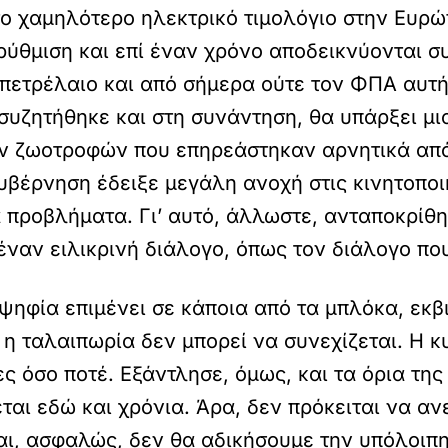
το χαμηλότερο ηλεκτρικό τιμολόγιο στην Ευρώ
ρύθμιση και επί έναν χρόνο αποδεικνύονται συ
πετρέλαιο και από σήμερα ούτε τον ΦΠΑ αυτή
συζητήθηκε και στη συνάντηση, θα υπάρξει μι
ν ζωοτροφών που επηρεάστηκαν αρνητικά από
κυβέρνηση έδειξε μεγάλη ανοχή στις κινητοπο
προβλήματα. Γι’ αυτό, άλλωστε, ανταποκρίθη
ναν ειλικρινή διάλογο, όπως τον διάλογο πο
ψηφία επιμένει σε κάποια από τα μπλόκα, εκβ
η ταλαιπωρία δεν μπορεί να συνεχίζεται. Η κ
ες όσο ποτέ. Εξάντλησε, όμως, και τα όρια τη
ται εδώ και χρόνια. Άρα, δεν πρόκειται να α
αι, ασφαλώς, δεν θα αδικήσουμε την υπόλοιπη