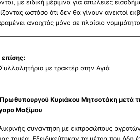
νται, με ειδική μέριμνα για απώλειες εισοδή
ίζοντας ωστόσο ότι δεν θα γίνουν ανεκτοί εκβ
αμένει ανοιχτός μόνο σε πλαίσιο νομιμότητας
 επίσης:
 Συλλαλητήριο με τρακτέρ στην Αγιά
υ Πρωθυπουργού Κυριάκου Μητσοτάκη μετά 
γαρο Μαξίμου
ιλικρινής συνάντηση με εκπροσώπους αγροτών
ας τομέα. Εξειδικεύτηκαν τα μέτρα που ήδη έχ