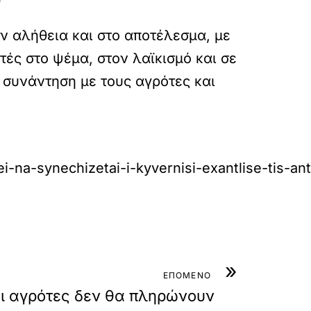
ην αλήθεια και στο αποτέλεσμα, με
τές στο ψέμα, στον λαϊκισμό και σε
 συνάντηση με τους αγρότες και
ei-na-synechizetai-i-kyvernisi-exantlise-tis-a
»
ΕΠΟΜΕΝΟ
ι αγρότες δεν θα πληρώνουν