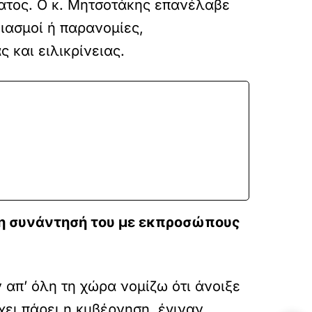
ματος. Ο κ. Μητσοτάκης επανέλαβε
ιασμοί ή παρανομίες,
 και ειλικρίνειας.
τη συνάντησή του με εκπροσώπους
 απ’ όλη τη χώρα νομίζω ότι άνοιξε
ει πάρει η κυβέρνηση, έγιναν,