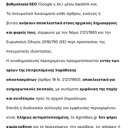
βαθμολογία SEO
(Google κ.λπ.) μέσω backlink κοκ.
Τα πνευματικά δικαιώματα κάθε άρθρου, εικόνας ή
βίντεο
ανήκουν αποκλειστικά στους αρχικούς δημιουργούς
και φορείς τους
, σύμφωνα με τον Νόμο 2121/1993 και την
Ευρωπαϊκή Οδηγία 2019/790 (ΕΕ) περί προστασίας της
πνευματικής ιδιοκτησίας.
Η αναδημοσίευση περιεχομένου πραγματοποιείται
εντός των
ορίων της επιτρεπόμενης παράθεσης
αποσπασμάτων
(άρθρο 19 Ν. 2121/1993),
αποκλειστικά για
ενημερωτικούς σκοπούς
, με αυτόματη
εμφάνιση της πηγής
και συνδέσμου
προς το αρχικό δημοσίευμα.
Επειδή η διαδικασία συλλογής και εμφάνισης περιεχομένου
είναι
πλήρως αυτοματοποιημένη
, το Agrotikes.gr
δεν φέρει
καμία ευθύνη
για το περιεχόμενο, την ακρίβεια, τις απόψεις ή