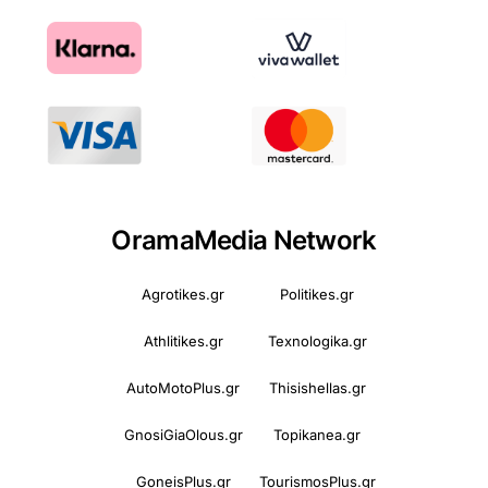
OramaMedia Network
Agrotikes.gr
Politikes.gr
Athlitikes.gr
Texnologika.gr
AutoMotoPlus.gr
Thisishellas.gr
GnosiGiaOlous.gr
Topikanea.gr
GoneisPlus.gr
TourismosPlus.gr