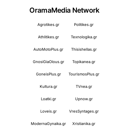
OramaMedia Network
Agrotikes.gr
Politikes.gr
Athlitikes.gr
Texnologika.gr
AutoMotoPlus.gr
Thisishellas.gr
GnosiGiaOlous.gr
Topikanea.gr
GoneisPlus.gr
TourismosPlus.gr
Kultura.gr
TVnea.gr
Loatki.gr
Upnow.gr
Loveis.gr
VresSyntages.gr
ModernaGynaika.gr
Xristianika.gr