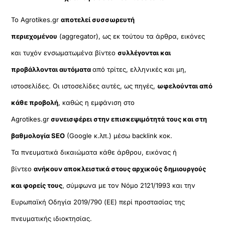
Το Agrotikes.gr
αποτελεί συσσωρευτή
περιεχομένου
(aggregator), ως εκ τούτου τα άρθρα, εικόνες
και τυχόν ενσωματωμένα βίντεο
συλλέγονται και
προβάλλονται αυτόματα
από τρίτες, ελληνικές και μη,
ιστοσελίδες. Οι ιστοσελίδες αυτές, ως πηγές,
ωφελούνται από
κάθε προβολή
, καθώς η εμφάνιση στο
Agrotikes.gr
συνεισφέρει στην επισκεψιμότητά τους και στη
βαθμολογία SEO
(Google κ.λπ.) μέσω backlink κοκ.
Τα πνευματικά δικαιώματα κάθε άρθρου, εικόνας ή
βίντεο
ανήκουν αποκλειστικά στους αρχικούς δημιουργούς
και φορείς τους
, σύμφωνα με τον Νόμο 2121/1993 και την
Ευρωπαϊκή Οδηγία 2019/790 (ΕΕ) περί προστασίας της
πνευματικής ιδιοκτησίας.