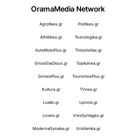
OramaMedia Network
Agrotikes.gr
Politikes.gr
Athlitikes.gr
Texnologika.gr
AutoMotoPlus.gr
Thisishellas.gr
GnosiGiaOlous.gr
Topikanea.gr
GoneisPlus.gr
TourismosPlus.gr
Kultura.gr
TVnea.gr
Loatki.gr
Upnow.gr
Loveis.gr
VresSyntages.gr
ModernaGynaika.gr
Xristianika.gr