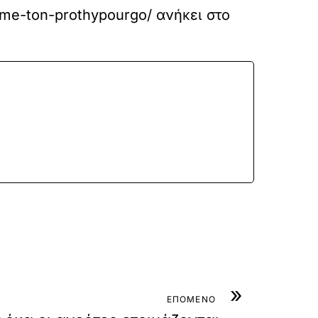
si-me-ton-prothypourgo/
ανήκει στο
»
ΕΠΟΜΕΝΟ