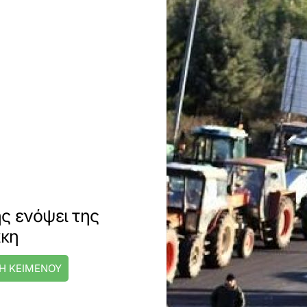
ς ενόψει της
άκη
Η ΚΕΙΜΕΝΟΥ