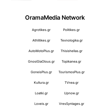
OramaMedia Network
Agrotikes.gr
Politikes.gr
Athlitikes.gr
Texnologika.gr
AutoMotoPlus.gr
Thisishellas.gr
GnosiGiaOlous.gr
Topikanea.gr
GoneisPlus.gr
TourismosPlus.gr
Kultura.gr
TVnea.gr
Loatki.gr
Upnow.gr
Loveis.gr
VresSyntages.gr