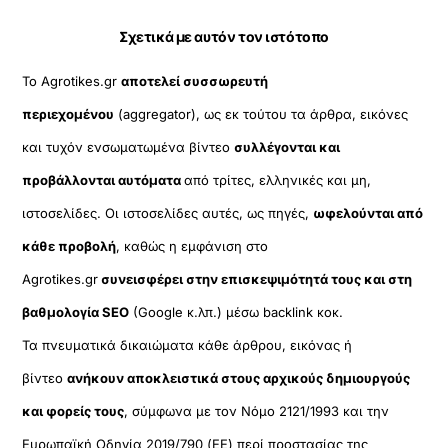
Σχετικά με αυτόν τον ιστότοπο
Το Agrotikes.gr
αποτελεί συσσωρευτή
περιεχομένου
(aggregator), ως εκ τούτου τα άρθρα, εικόνες
και τυχόν ενσωματωμένα βίντεο
συλλέγονται και
προβάλλονται αυτόματα
από τρίτες, ελληνικές και μη,
ιστοσελίδες. Οι ιστοσελίδες αυτές, ως πηγές,
ωφελούνται από
κάθε προβολή
, καθώς η εμφάνιση στο
Agrotikes.gr
συνεισφέρει στην επισκεψιμότητά τους και στη
βαθμολογία SEO
(Google κ.λπ.) μέσω backlink κοκ.
Τα πνευματικά δικαιώματα κάθε άρθρου, εικόνας ή
βίντεο
ανήκουν αποκλειστικά στους αρχικούς δημιουργούς
και φορείς τους
, σύμφωνα με τον Νόμο 2121/1993 και την
Ευρωπαϊκή Οδηγία 2019/790 (ΕΕ) περί προστασίας της