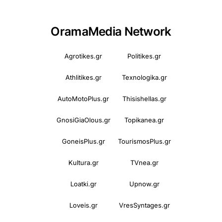
OramaMedia Network
Agrotikes.gr
Politikes.gr
Athlitikes.gr
Texnologika.gr
AutoMotoPlus.gr
Thisishellas.gr
GnosiGiaOlous.gr
Topikanea.gr
GoneisPlus.gr
TourismosPlus.gr
Kultura.gr
TVnea.gr
Loatki.gr
Upnow.gr
Loveis.gr
VresSyntages.gr