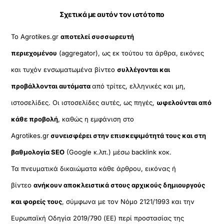
Σχετικά με αυτόν τον ιστότοπο
Το Agrotikes.gr
αποτελεί συσσωρευτή
περιεχομένου
(aggregator), ως εκ τούτου τα άρθρα, εικόνες
και τυχόν ενσωματωμένα βίντεο
συλλέγονται και
προβάλλονται αυτόματα
από τρίτες, ελληνικές και μη,
ιστοσελίδες. Οι ιστοσελίδες αυτές, ως πηγές,
ωφελούνται από
κάθε προβολή
, καθώς η εμφάνιση στο
Agrotikes.gr
συνεισφέρει στην επισκεψιμότητά τους και στη
βαθμολογία SEO
(Google κ.λπ.) μέσω backlink κοκ.
Τα πνευματικά δικαιώματα κάθε άρθρου, εικόνας ή
βίντεο
ανήκουν αποκλειστικά στους αρχικούς δημιουργούς
και φορείς τους
, σύμφωνα με τον Νόμο 2121/1993 και την
Ευρωπαϊκή Οδηγία 2019/790 (ΕΕ) περί προστασίας της