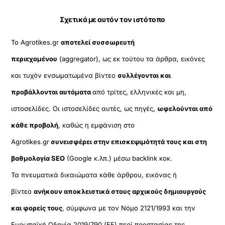
Σχετικά με αυτόν τον ιστότοπο
Το Agrotikes.gr
αποτελεί συσσωρευτή
περιεχομένου
(aggregator), ως εκ τούτου τα άρθρα, εικόνες
και τυχόν ενσωματωμένα βίντεο
συλλέγονται και
προβάλλονται αυτόματα
από τρίτες, ελληνικές και μη,
ιστοσελίδες. Οι ιστοσελίδες αυτές, ως πηγές,
ωφελούνται από
κάθε προβολή
, καθώς η εμφάνιση στο
Agrotikes.gr
συνεισφέρει στην επισκεψιμότητά τους και στη
βαθμολογία SEO
(Google κ.λπ.) μέσω backlink κοκ.
Τα πνευματικά δικαιώματα κάθε άρθρου, εικόνας ή
βίντεο
ανήκουν αποκλειστικά στους αρχικούς δημιουργούς
και φορείς τους
, σύμφωνα με τον Νόμο 2121/1993 και την
Ευρωπαϊκή Οδηγία 2019/790 (ΕΕ) περί προστασίας της