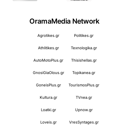
OramaMedia Network
Agrotikes.gr
Politikes.gr
Athlitikes.gr
Texnologika.gr
AutoMotoPlus.gr
Thisishellas.gr
GnosiGiaOlous.gr
Topikanea.gr
GoneisPlus.gr
TourismosPlus.gr
Kultura.gr
TVnea.gr
Loatki.gr
Upnow.gr
Loveis.gr
VresSyntages.gr