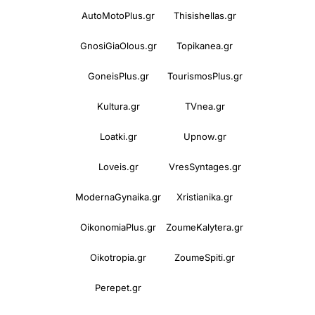
AutoMotoPlus.gr
Thisishellas.gr
GnosiGiaOlous.gr
Topikanea.gr
GoneisPlus.gr
TourismosPlus.gr
Kultura.gr
TVnea.gr
Loatki.gr
Upnow.gr
Loveis.gr
VresSyntages.gr
ModernaGynaika.gr
Xristianika.gr
OikonomiaPlus.gr
ZoumeKalytera.gr
Oikotropia.gr
ZoumeSpiti.gr
Perepet.gr