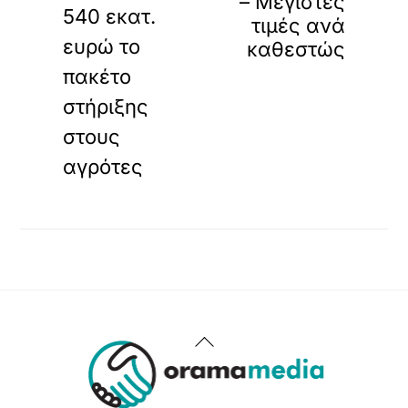
– Μέγιστες
540 εκατ.
τιμές ανά
ευρώ το
καθεστώς
πακέτο
στήριξης
στους
αγρότες
Back
To
Top