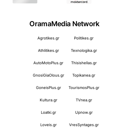
OramaMedia Network
Agrotikes.gr
Politikes.gr
Athlitikes.gr
Texnologika.gr
AutoMotoPlus.gr
Thisishellas.gr
GnosiGiaOlous.gr
Topikanea.gr
GoneisPlus.gr
TourismosPlus.gr
Kultura.gr
TVnea.gr
Loatki.gr
Upnow.gr
Loveis.gr
VresSyntages.gr