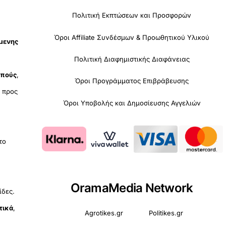
Πολιτική Εκπτώσεων και Προσφορών
Όροι Affiliate Συνδέσμων & Προωθητικού Υλικού
όμενης
Πολιτική Διαφημιστικής Διαφάνειας
οπούς
,
Όροι Προγράμματος Επιβράβευσης
υ
προς
Όροι Υποβολής και Δημοσίευσης Αγγελιών
 το
OramaMedia Network
ίδες.
τικά
,
Agrotikes.gr
Politikes.gr