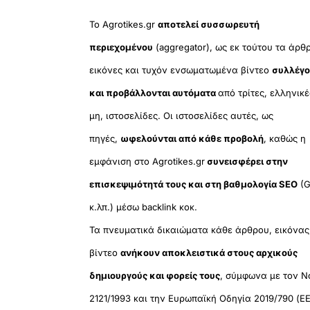
Το Agrotikes.gr
αποτελεί συσσωρευτή
περιεχομένου
(aggregator), ως εκ τούτου τα άρθ
εικόνες και τυχόν ενσωματωμένα βίντεο
συλλέγο
και προβάλλονται αυτόματα
από τρίτες, ελληνικέ
μη, ιστοσελίδες. Οι ιστοσελίδες αυτές, ως
πηγές,
ωφελούνται από κάθε προβολή
, καθώς η
εμφάνιση στο Agrotikes.gr
συνεισφέρει στην
επισκεψιμότητά τους και στη βαθμολογία SEO
(G
κ.λπ.) μέσω backlink κοκ.
Τα πνευματικά δικαιώματα κάθε άρθρου, εικόνας
βίντεο
ανήκουν αποκλειστικά στους αρχικούς
δημιουργούς και φορείς τους
, σύμφωνα με τον Ν
2121/1993 και την Ευρωπαϊκή Οδηγία 2019/790 (ΕΕ