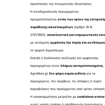
προστασίας της πνευματικής ιδιοκτησίας.
Η αναδημοσίευση περιεχομένου
πραγματοποιείται
εντός των ορίων της επιτρεπ
παράθεσης αποσπασμάτων
(άρθρο 19 Ν.
2121/1993),
αποκλειστικά για ενημερωτικούς σκ
με αυτόματη
εμφάνιση της πηγής και συνδέσμο
το αρχικό δημοσίευμα.
Επειδή η διαδικασία συλλογής και εμφάνισης
περιεχομένου είναι
πλήρως αυτοματοποιημένη
,
Agrotikes.gr
δεν φέρει καμία ευθύνη
για το
περιεχόμενο, την ακρίβεια, τις απόψεις ή τυχόν
παραβιάσεις που προέρχονται από τρίτες ιστοσελ
Η επισκεψιμότητα μετριέται με
cookieless στατισ
χωρίς χρήση cookies ή αποθήκευση προσωπικών