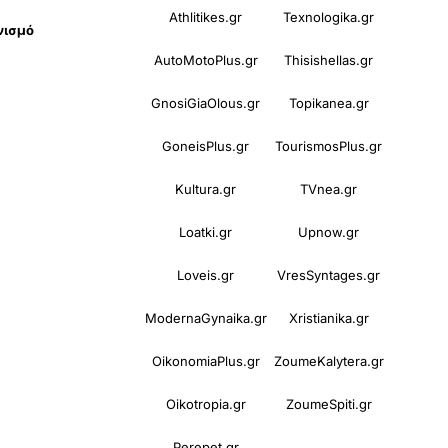
Athlitikes.gr
Texnologika.gr
νισμό
AutoMotoPlus.gr
Thisishellas.gr
GnosiGiaOlous.gr
Topikanea.gr
GoneisPlus.gr
TourismosPlus.gr
Kultura.gr
TVnea.gr
Loatki.gr
Upnow.gr
Loveis.gr
VresSyntages.gr
ModernaGynaika.gr
Xristianika.gr
OikonomiaPlus.gr
ZoumeKalytera.gr
Oikotropia.gr
ZoumeSpiti.gr
Perepet.gr