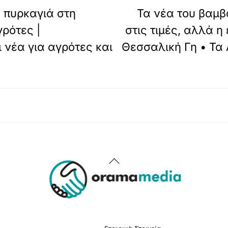
 πυρκαγιά στη
Τα νέα του βαμβ
ρότες |
στις τιμές, αλλά η
 νέα για αγρότες και
Θεσσαλική Γη • Τα
Back
To
Top