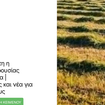
τη η
ρουσίας
α |
 και νέα για
υς
Η ΚΕΙΜΕΝΟΥ